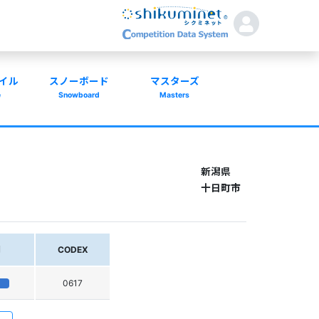
イル
スノーボード
マスターズ
e
Snowboard
Masters
新潟県
十日町市
別
CODEX
0617