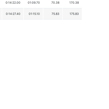
0:14:22.00
01:09.70
70.38
170.38
0:14:27.40
01:15.10
75.83
175.83
0:14:30.10
01:17.80
78.56
178.56
0:14:31.70
01:19.40
80.17
180.17
0:14:33.20
01:20.90
81.69
181.69
0:14:34.90
01:22.60
83.40
183.40
0:14:42.50
01:30.20
91.08
191.08
0:14:45.10
01:32.80
93.70
193.70
0:14:45.80
01:33.50
94.41
194.41
0:15:00.30
01:48.00
109.05
209.05