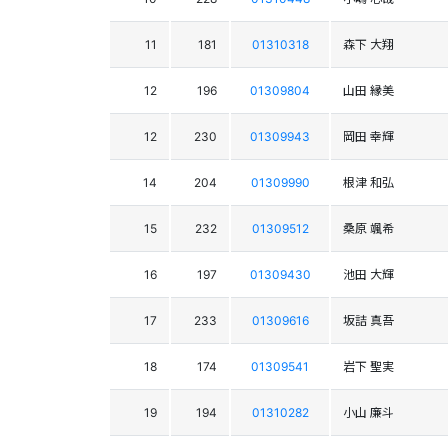
11
181
01310318
森下 大翔
12
196
01309804
山田 縁美
12
230
01309943
岡田 幸輝
14
204
01309990
根津 和弘
15
232
01309512
桑原 颯希
16
197
01309430
池田 大輝
17
233
01309616
坂詰 真吾
18
174
01309541
岩下 聖実
19
194
01310282
小山 廉斗