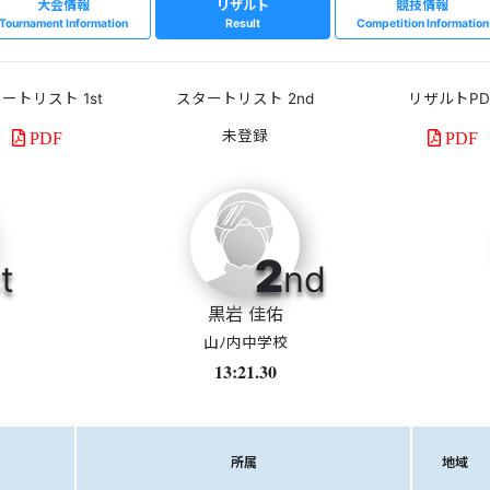
大会情報
リザルト
競技情報
Tournament Information
Result
Competition Information
ートリスト 1st
スタートリスト 2nd
リザルトPD
PDF
PDF
2
t
nd
黒岩 佳佑
山ﾉ内中学校
13:21.30
所属
地域