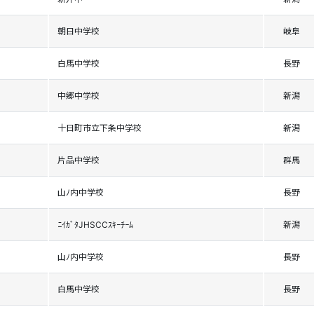
朝日中学校
岐阜
白馬中学校
長野
中郷中学校
新潟
十日町市立下条中学校
新潟
片品中学校
群馬
山ﾉ内中学校
長野
ﾆｲｶﾞﾀJHSCCｽｷｰﾁｰﾑ
新潟
山ﾉ内中学校
長野
白馬中学校
長野