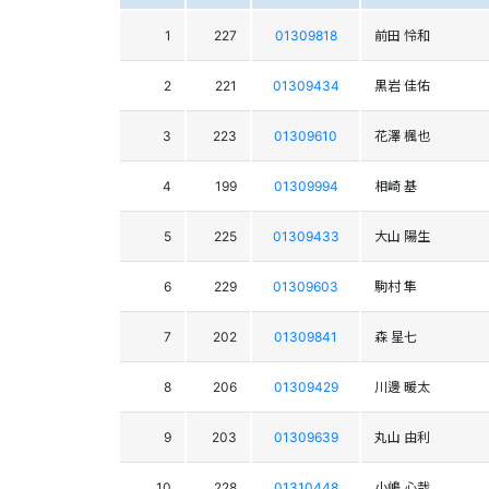
1
227
01309818
前田 怜和
2
221
01309434
黒岩 佳佑
3
223
01309610
花澤 楓也
4
199
01309994
相崎 基
5
225
01309433
大山 陽生
6
229
01309603
駒村 隼
7
202
01309841
森 星七
8
206
01309429
川邊 暖太
9
203
01309639
丸山 由利
10
228
01310448
小嶋 心哉