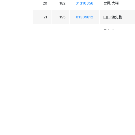
20
182
01310356
宮尾 大稀
21
195
01309812
山口 渡史樹
22
171
01310287
星 柊斗
23
215
01309659
小林 周太郎
24
190
01309835
畔上 蒼野
25
205
01310015
樋口 幹都
26
239
01310271
川邊 陽太
27
184
01309584
池内 大翔
28
218
01309464
小田切 丈
29
251
01309862
飯森 春人