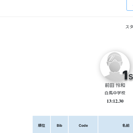
スタ
1
s
前田 怜和
白馬中学校
13:12.30
順位
Bib
Code
名前