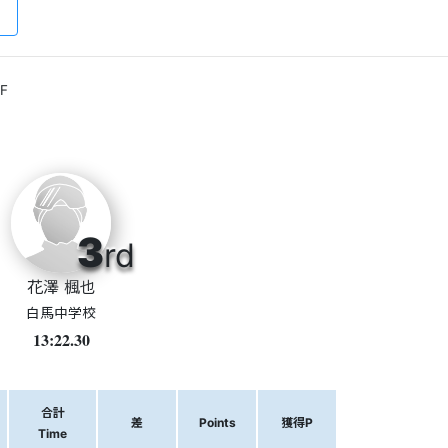
F
3
rd
花澤 楓也
白馬中学校
13:22.30
合計
差
Points
獲得P
Time