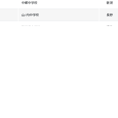
中郷中学校
新潟
山ﾉ内中学校
長野
猪苗代中学校
福島
十日町中学校
新潟
野沢温泉中学校
長野
まつのやま学園
新潟
山ﾉ内中学校
長野
十日町市立南中学校
新潟
木島平中学校
長野
白馬中学校
長野