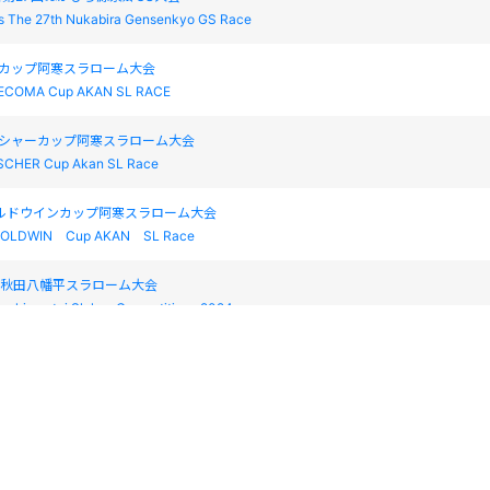
s The 27th Nukabira Gensenkyo GS Race
マカップ阿寒スラローム大会
ECOMA Cup AKAN SL RACE
ッシャーカップ阿寒スラローム大会
SCHER Cup Akan SL Race
ールドウインカップ阿寒スラローム大会
GOLDWIN Cup AKAN SL Race
ＩＳ秋田八幡平スラローム大会
achimantai Slalom Competitions 2024
ＩＳ秋田八幡平スラローム大会
achimantai Slalom Competitions 2024
びら源泉郷スプリングカップGS大会
kabira Gensenkyo Spring Cup GS Race