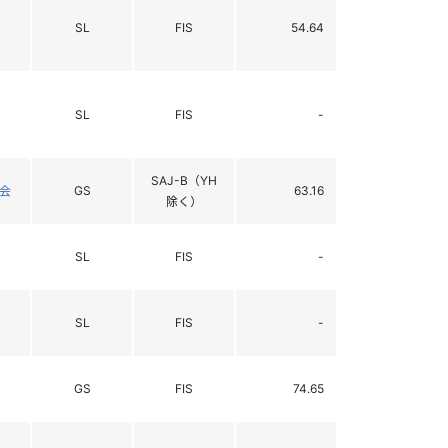
SL
FIS
54.64
SL
FIS
-
SAJ-B（YH
会
GS
63.16
除く）
SL
FIS
-
SL
FIS
-
GS
FIS
74.65