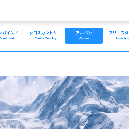
ンバインド
クロスカントリー
アルペン
フリースタ
Combined
Cross-Country
Alpine
Freestyl