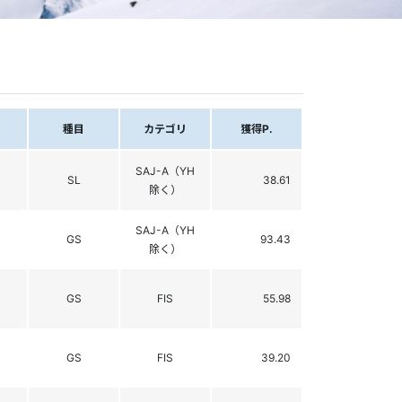
種目
カテゴリ
獲得P.
SAJ-A（YH
SL
38.61
除く）
SAJ-A（YH
GS
93.43
除く）
GS
FIS
55.98
GS
FIS
39.20