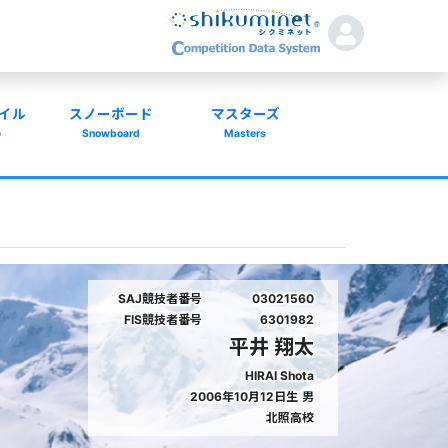
イル
スノーボード
マスターズ
e
Snowboard
Masters
SAJ競技者番号
03021560
FIS競技者番号
6301982
平井 翔太
HIRAI Shota
2006年10月12日生
男
北照高校