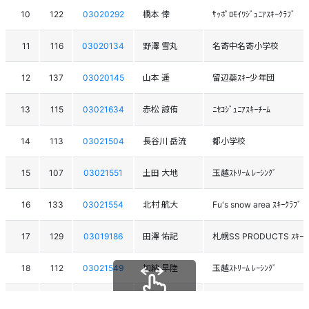
10
122
03020292
橋本 倖
ｻｯﾎﾟﾛﾓｲﾜｼﾞｭﾆｱｽｷｰｸﾗﾌﾞ
11
116
03020134
野澤 雪丸
名寄中名寄小学校
12
137
03020145
山本 遥
留辺蘂ｽｷｰ少年団
13
115
03021634
赤松 諒侑
ﾆｾｺｼﾞｭﾆｱｽｷｰﾁｰﾑ
14
113
03021504
長谷川 岳流
都小学校
15
107
03021551
土田 大地
玉越ｽﾄﾘｰﾑ ﾚｰｼﾝｸﾞ
16
133
03021554
北村 航大
Fu's snow area ｽｷｰｸﾗﾌﾞ
17
129
03019186
田澤 佑記
札幌SS PRODUCTS ｽｷｰﾁ
18
112
03021549
加納 早陸
玉越ｽﾄﾘｰﾑ ﾚｰｼﾝｸﾞ
19
103
03020293
松岡 青空
ｻｯﾎﾟﾛﾓｲﾜｼﾞｭﾆｱｽｷｰｸﾗﾌﾞ