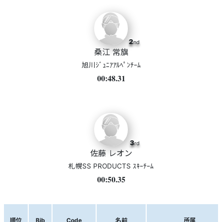
2
nd
桑江 常旗
旭川ｼﾞｭﾆｱｱﾙﾍﾟﾝﾁｰﾑ
00:48.31
3
rd
佐藤 レオン
札幌SS PRODUCTS ｽｷｰﾁｰﾑ
00:50.35
順位
Bib
Code
名前
所属