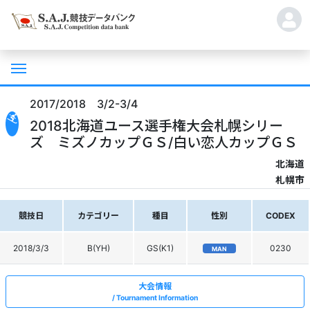
2017/2018 3/2-3/4
2018北海道ユース選手権大会札幌シリー
ズ ミズノカップＧＳ/白い恋人カップＧＳ
北海道
札幌市
競技日
カテゴリー
種目
性別
CODEX
2018/3/3
B(YH)
GS(K1)
0230
MAN
大会情報
Tournament Information