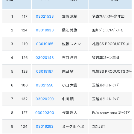
1
117
03021533
友兼 涼輔
名寄ｱﾙﾍﾟﾝｽｷｰ少年団
2
124
03019933
桑江 常旗
旭川ｼﾞｭﾆｱｱﾙﾍﾟﾝﾁｰﾑ
3
119
03019185
佐藤 レオン
札幌SS PRODUCTS ｽｷｰﾁ
4
126
03020143
布目 洋行
留辺蘂ｽｷｰ少年団
5
128
03019187
原田 望
札幌SS PRODUCTS ｽｷｰﾁ
6
106
03021550
小山 大喜
玉越ｽﾄﾘｰﾑ ﾚｰｼﾝｸﾞ
7
132
03020290
中川 顕
玉越ｽﾄﾘｰﾑ ﾚｰｼﾝｸﾞ
8
127
03020300
長南 理大
Fu's snow area ｽｷｰｸﾗﾌﾞ
9
134
03019293
ミークル ヘミ
ﾆｾｺ JST