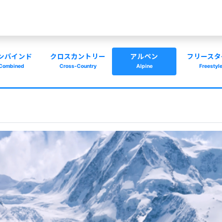
ンバインド
クロスカントリー
アルペン
フリースタ
Combined
Cross-Country
Alpine
Freestyl