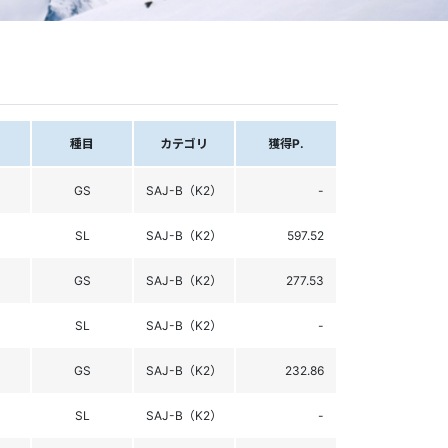
種目
カテゴリ
獲得P.
GS
SAJ-B（K2）
-
SL
SAJ-B（K2）
597.52
GS
SAJ-B（K2）
277.53
SL
SAJ-B（K2）
-
GS
SAJ-B（K2）
232.86
SL
SAJ-B（K2）
-