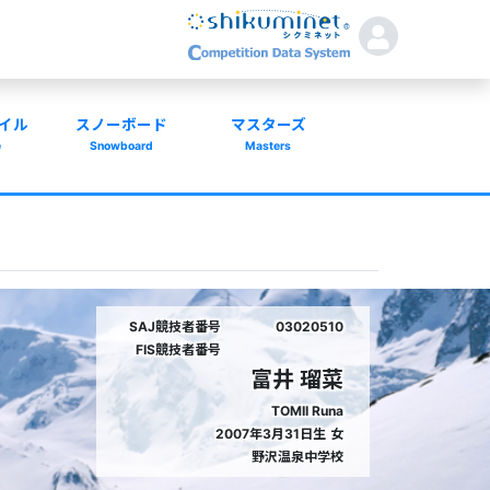
イル
スノーボード
マスターズ
e
Snowboard
Masters
SAJ競技者番号
03020510
FIS競技者番号
富井 瑠菜
TOMII Runa
2007年3月31日生
女
野沢温泉中学校