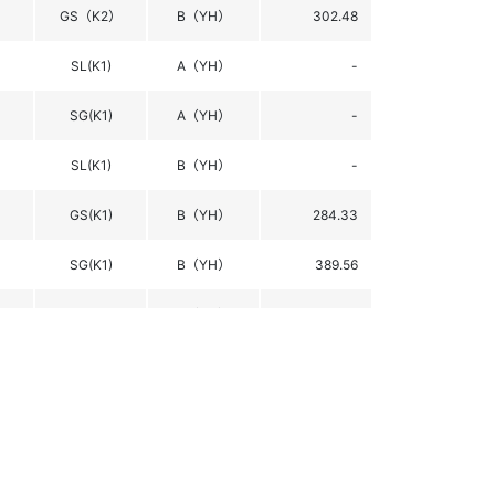
GS（K2）
B（YH）
302.48
SL(K1)
A（YH）
-
SG(K1)
A（YH）
-
SL(K1)
B（YH）
-
GS(K1)
B（YH）
284.33
SG(K1)
B（YH）
389.56
SL(K1)
B（YH）
298.17
SG(K1)
B（YH）
296.68
SL(K1)
B（YH）
-
SL(K1)
B（YH）
298.41