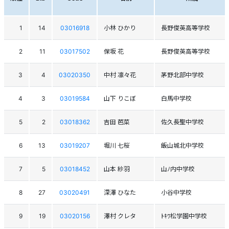
1
14
03016918
小林 ひかり
長野俊英高等学校
2
11
03017502
保坂 花
長野俊英高等学校
3
4
03020350
中村 凛々花
茅野北部中学校
4
3
03019584
山下 りこぼ
白馬中学校
5
2
03018362
吉田 芭菜
佐久長聖中学校
6
13
03019207
堀川 七桜
飯山城北中学校
7
5
03018452
山本 紗羽
山ﾉ内中学校
8
27
03020491
深澤 ひなた
小谷中学校
9
19
03020156
澤村 クレタ
ﾄｷﾜ松学園中学校