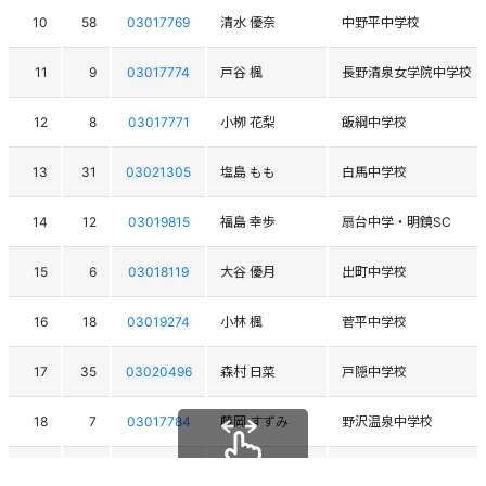
10
58
03017769
清水 優奈
中野平中学校
11
9
03017774
戸谷 楓
長野清泉女学院中学校
12
8
03017771
小栁 花梨
飯綱中学校
13
31
03021305
塩島 もも
白馬中学校
14
12
03019815
福島 幸歩
扇台中学・明鏡SC
15
6
03018119
大谷 優月
出町中学校
16
18
03019274
小林 楓
菅平中学校
17
35
03020496
森村 日菜
戸隠中学校
18
7
03017784
藤岡 すずみ
野沢温泉中学校
19
43
03018441
竹前 海空
高山中学校