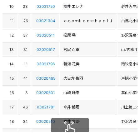
10
33
03021750
櫻井 エレナ
軽井沢中部
11
26
03021304
ｃｏｏｍｂｅｒ ｃｈａｒｌｉ
白馬北小学
12
37
03020511
松尾 雫
野沢温泉小
13
31
03020517
宮尾 百寧
山ﾉ内東小
14
11
03021796
新海 花奏
南牧南小学
15
41
03020495
大日方 佐羽
戸隠小学校
16
3
03020501
山﨑 珠李
高山小学校
17
46
03021781
今井 鮎理
川上第二小
18
24
03020510
富井 瑠菜
野沢温泉小
19
16
03021749
加藤 志眞
白馬村SC