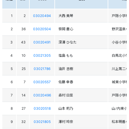
1
2
03020494
大西 美琴
戸隠小学校
2
36
03020504
笹岡 蒼心
野沢温泉小
3
43
03020491
深澤 ひなた
小谷小学校
4
10
03021305
塩島 もも
白馬北小学
5
25
03021786
油井 杏樹
川上第二小
6
7
03020557
佐藤 幸春
城東小学校
7
14
03020496
森村 日菜
戸隠小学校
8
27
03020518
山本 莉乃
山ﾉ内東小
9
32
03021805
澤村 玲奈
松本明善小