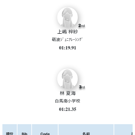
2
nd
上嶋 梓紗
砺波ｼﾞｭﾆｱﾚｰｼﾝｸﾞ
01:19.91
3
rd
林 夏海
白馬南小学校
01:21.35
順位
Bib
Code
名前
所