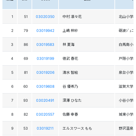
1
51
03020350
中村 凛々花
北山小学
2
79
03019942
上嶋 梓紗
砺波ｼﾞｭﾆｱﾚ
3
86
03019583
林 夏海
白馬南小
4
69
03019199
徳武 春花
戸隠小学
5
81
03019206
清水 智絵
泉台小学
6
60
03019608
谷 優希乃
滋賀大学
7
93
03020491
深澤 ひなた
小谷小学
8
82
03020557
佐藤 幸春
城東小学
9
53
03019211
エルスワース もも
野沢温泉