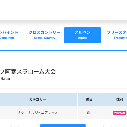
ンバインド
クロスカントリー
アルペン
フリースタ
Combined
Cross-Country
Alpine
Freestyl
ップ阿寒スラローム大会
 Race
カテゴリー
種目
性別
ナショナルジュニアレース
SL
WOMAN