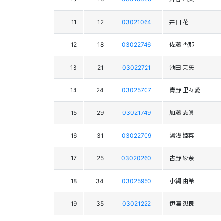
11
12
03021064
井口 花
12
18
03022746
佐藤 杏那
13
21
03022721
池田 茉矢
14
24
03025707
青野 里々愛
15
29
03021749
加藤 志眞
16
31
03022709
湯浅 姫菜
17
25
03020260
古野 紗奈
18
34
03025950
小網 由希
19
35
03021222
伊澤 想良