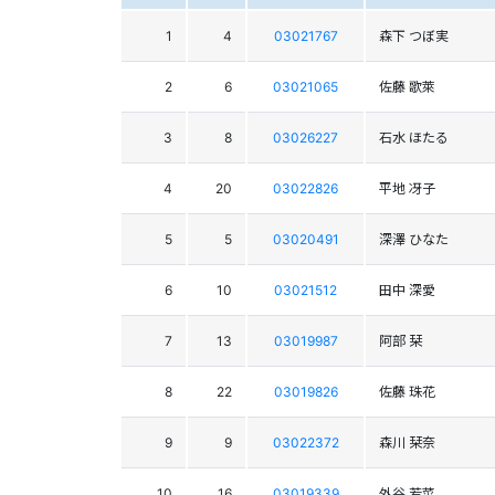
1
4
03021767
森下 つぼ実
2
6
03021065
佐藤 歌萊
3
8
03026227
石水 ほたる
4
20
03022826
平地 冴子
5
5
03020491
深澤 ひなた
6
10
03021512
田中 深愛
7
13
03019987
阿部 栞
8
22
03019826
佐藤 珠花
9
9
03022372
森川 栞奈
10
16
03019339
外谷 若菜