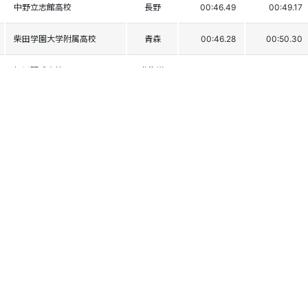
中野立志館高校
長野
00:46.49
00:49.17
柴田学園大学附属高校
青森
00:46.28
00:50.30
旭川明成高校
北海道
00:47.48
00:50.55
鳥取城北高等学校
鳥取
00:47.66
00:50.47
大泉ｽｷｰｸﾗﾌﾞ
山梨
00:47.00
00:51.13
中野立志館高校
長野
00:49.38
00:52.48
白馬高校
長野
00:50.22
00:54.64
角館高校
秋田
00:58.21
00:58.52
角館高校
秋田
DNF1
札幌第一高校
北海道
DNF1