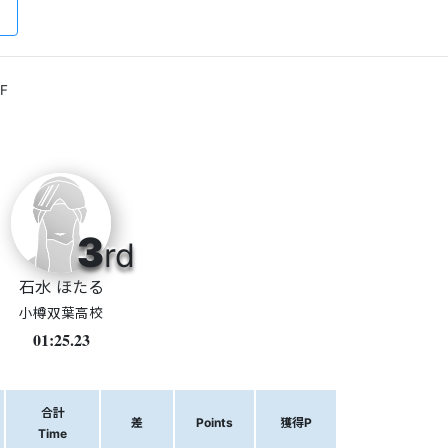
F
3
rd
石水 ほたる
小樽双葉高校
01:25.23
合計
差
Points
獲得P
Time