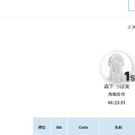
スタ
1
s
森下 つぼ実
角館高校
01:23.51
順位
Bib
Code
名前