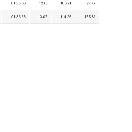
01:35.66
12.15
106.21
127.77
01:36.58
13.07
114.25
135.81
01:38.03
14.52
126.93
148.49
01:38.13
14.62
127.80
149.36
01:38.13
14.62
127.80
149.36
01:41.86
18.35
160.41
181.97
01:44.86
21.35
186.63
208.19
01:56.73
33.22
290.39
311.95