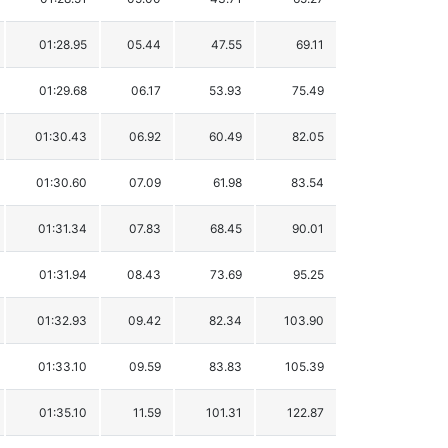
01:28.95
05.44
47.55
69.11
01:29.68
06.17
53.93
75.49
01:30.43
06.92
60.49
82.05
01:30.60
07.09
61.98
83.54
01:31.34
07.83
68.45
90.01
01:31.94
08.43
73.69
95.25
01:32.93
09.42
82.34
103.90
01:33.10
09.59
83.83
105.39
01:35.10
11.59
101.31
122.87