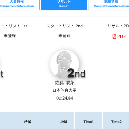
大会情報
リザルト
競技情報
Tournament Information
Result
Competition Information
ートリスト 1st
スタートリスト 2nd
リザルトPD
PDF
2
t
nd
佐藤 歌萊
日本体育大学
01:24.84
所属
地域
Time1
Time2