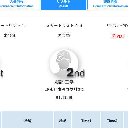
大会情報
リザルト
競技情報
Tournament Information
Result
Competition Information
ートリスト 1st
スタートリスト 2nd
リザルトPD
PDF
2
t
nd
服部 正幸
JR東日本長野支社SC
01:12.40
所属
地域
Time1
Time2