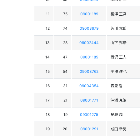
11
75
09001189
柄澤 正吾
12
74
09003979
芳川 太郎
13
28
09002444
山下 邦彦
14
47
09001185
西沢 正人
15
54
09003762
平澤 達也
16
31
09004354
森泉 哲
17
21
09001771
沖浦 克治
18
19
09001275
猪股 茂
19
20
09001291
成田 幸男