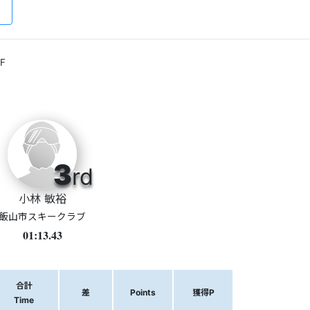
F
3
rd
小林 敏裕
飯山市スキークラブ
01:13.43
合計
差
Points
獲得P
Time