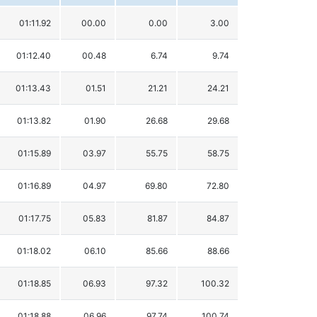
01:11.92
00.00
0.00
3.00
01:12.40
00.48
6.74
9.74
01:13.43
01.51
21.21
24.21
01:13.82
01.90
26.68
29.68
01:15.89
03.97
55.75
58.75
01:16.89
04.97
69.80
72.80
01:17.75
05.83
81.87
84.87
01:18.02
06.10
85.66
88.66
01:18.85
06.93
97.32
100.32
01:18.88
06.96
97.74
100.74