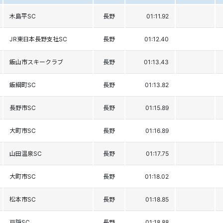
木島平SC
長野
01:11.92
JR東日本長野支社SC
長野
01:12.40
飯山市スキークラブ
長野
01:13.43
飯綱町SC
長野
01:13.82
長野市SC
長野
01:15.89
大町市SC
長野
01:16.89
山田温泉SC
長野
01:17.75
大町市SC
長野
01:18.02
松本市SC
長野
01:18.85
戸隠SC
長野
01:18.88