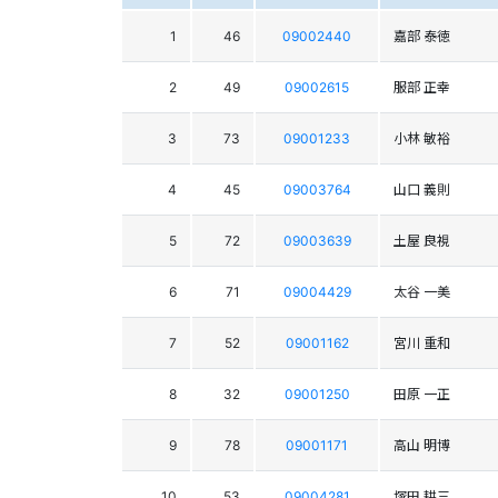
1
46
09002440
嘉部 泰徳
2
49
09002615
服部 正幸
3
73
09001233
小林 敏裕
4
45
09003764
山口 義則
5
72
09003639
土屋 良視
6
71
09004429
太谷 一美
7
52
09001162
宮川 重和
8
32
09001250
田原 一正
9
78
09001171
高山 明博
10
53
09004281
塚田 耕三