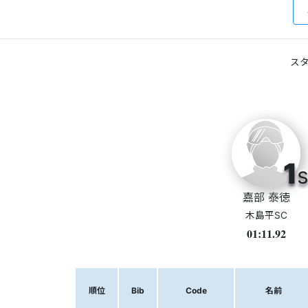
スタ
1
s
嘉部 泰徳
木島平SC
01:11.92
順位
Bib
Code
名前