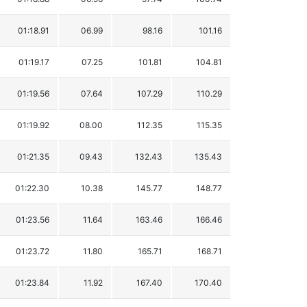
01:18.91
06.99
98.16
101.16
01:19.17
07.25
101.81
104.81
01:19.56
07.64
107.29
110.29
01:19.92
08.00
112.35
115.35
01:21.35
09.43
132.43
135.43
01:22.30
10.38
145.77
148.77
01:23.56
11.64
163.46
166.46
01:23.72
11.80
165.71
168.71
01:23.84
11.92
167.40
170.40