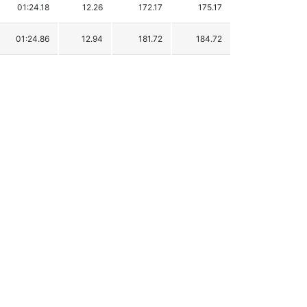
01:24.18
12.26
172.17
175.17
01:24.86
12.94
181.72
184.72
01:25.40
13.48
189.30
192.30
01:25.81
13.89
195.06
198.06
01:26.50
14.58
204.75
207.75
01:26.73
14.81
207.98
210.98
01:27.25
15.33
215.29
218.29
01:27.65
15.73
220.90
223.90
01:27.66
15.74
221.04
224.04
01:28.54
16.62
233.40
236.40