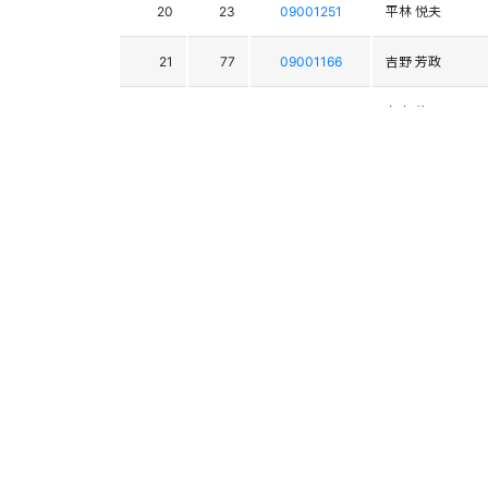
20
23
09001251
平林 悦夫
21
77
09001166
吉野 芳政
22
29
09001178
丸山 脩
23
51
09001315
牛山 成剛
24
79
09001304
宮沢 紀明
25
80
09005063
太田 雅弘
26
58
09002443
松宗 功
27
55
09002861
杉本 由政
28
33
09003641
狩野 和夫
29
30
09001306
渡辺 正美