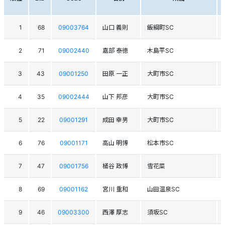
1
68
09003764
山口 義則
飯綱町SC
2
71
09002440
嘉部 泰徳
木島平SC
3
43
09001250
田原 一正
大町市SC
4
35
09002444
山下 邦彦
大町市SC
5
22
09001291
成田 幸男
大町市SC
6
76
09001171
高山 明博
松本市SC
7
47
09001756
桶谷 政博
雪花菜
8
69
09001162
宮川 重和
山田温泉SC
9
46
09003300
西澤 厚志
須坂SC