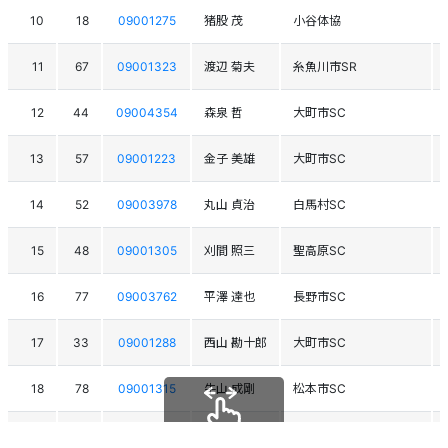
10
18
09001275
猪股 茂
小谷体協
11
67
09001323
渡辺 菊夫
糸魚川市SR
12
44
09004354
森泉 哲
大町市SC
13
57
09001223
金子 美雄
大町市SC
14
52
09003978
丸山 貞治
白馬村SC
15
48
09001305
刈間 照三
聖高原SC
16
77
09003762
平澤 達也
長野市SC
17
33
09001288
西山 勘十郎
大町市SC
18
78
09001315
牛山 成剛
松本市SC
19
73
09002867
三上 喜次
飯綱町SC