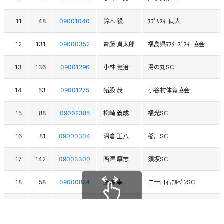
11
48
09001040
鈴木 毅
ﾇﾌﾟﾘｽｷｰ同人
12
131
09000352
齋藤 貞太郎
福島県ﾏｽﾀｰｽﾞｽｷｰ協会
13
136
09001296
小林 健治
湯の丸SC
14
53
09001275
猪股 茂
小谷村体育協会
15
88
09002385
松崎 義成
福光SC
16
81
09000304
沼倉 正八
稲川SC
17
142
09003300
西澤 厚志
須坂SC
18
58
09000824
藤森 幸三
二十日石ｱﾙﾍﾟﾝSC
19
148
09001312
石原 登
志賀高原SC
スクロールできます