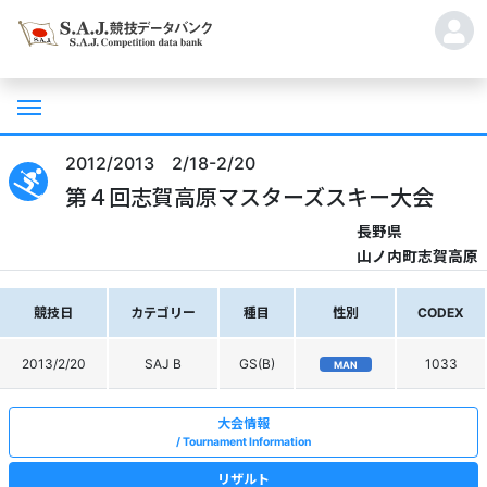
2012/2013 2/18-2/20
第４回志賀高原マスターズスキー大会
長野県
山ノ内町志賀高原
競技日
カテゴリー
種目
性別
CODEX
2013/2/20
SAJ B
GS(B)
1033
MAN
大会情報
Tournament Information
リザルト