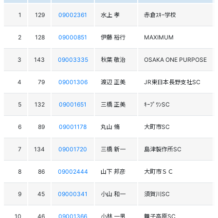
1
129
09002361
水上 孝
赤倉ｽｷｰ学校
2
128
09000851
伊藤 裕行
MAXIMUM
3
143
09003335
秋葉 敬治
OSAKA ONE PURPOSE
4
79
09001306
渡辺 正美
JR東日本長野支社SC
5
132
09001651
三橋 正美
ｷｰﾌﾟﾜﾝSC
6
89
09001178
丸山 脩
大町市SC
7
134
09001720
三橋 新一
島津製作所SC
8
86
09002444
山下 邦彦
大町市ＳＣ
9
45
09000341
小山 和一
須賀川SC
10
46
09001366
小林 一男
舞子高原SC