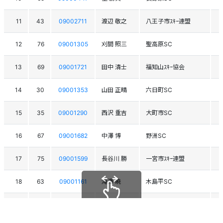
11
43
09002711
渡辺 敬之
八王子市ｽｷｰ連盟
12
76
09001305
刈間 照三
聖高原SC
13
69
09001721
田中 清士
福知山ｽｷｰ協会
14
30
09001353
山田 正晴
六日町SC
15
35
09001290
西沢 重吉
大町市SC
16
67
09001682
中澤 博
野洲SC
17
75
09001599
長谷川 勝
一宮市ｽｷｰ連盟
18
63
09001161
滝澤 暁
木島平SC
19
34
09000924
西沢 武
大田区役所ｽｷｰ部
スクロールできます