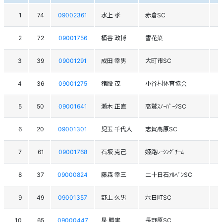
1
74
09002361
水上 孝
赤倉SC
2
72
09001756
桶谷 政博
雪花菜
3
39
09001291
成田 幸男
大町市SC
4
36
09001275
猪股 茂
小谷村体育協会
5
50
09001641
瀬木 正直
高鷲ｽﾉｰﾊﾟｰｸSC
6
20
09001301
児玉 千代人
志賀高原SC
7
61
09001768
石坂 克己
姫路ﾚｰｼﾝｸﾞﾁｰﾑ
8
37
09000824
藤森 幸三
二十日石ｱﾙﾍﾟﾝSC
9
49
09001357
野上 久男
六日町SC
10
65
09000447
星 勝実
長野原SC