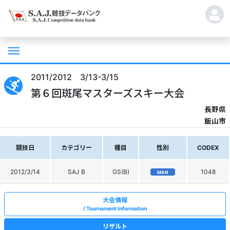
2011/2012 3/13-3/15
第６回斑尾マスターズスキー大会
長野県
飯山市
競技日
カテゴリー
種目
性別
CODEX
2012/3/14
SAJ B
GS(B)
1048
MAN
大会情報
Tournament Information
リザルト