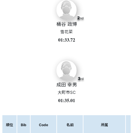
2
nd
桶谷 政博
雪花菜
01:33.72
3
rd
成田 幸男
大町市SC
01:35.01
順位
Bib
Code
名前
所属