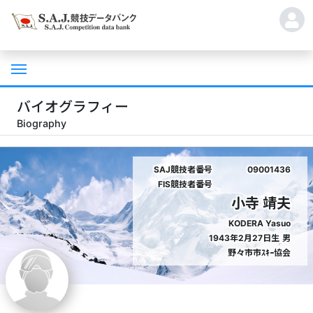
バイオグラフィー
Biography
SAJ競技者番号
09001436
FIS競技者番号
小寺 靖夫
KODERA Yasuo
1943年2月27日生
男
野々市市ｽｷｰ協会