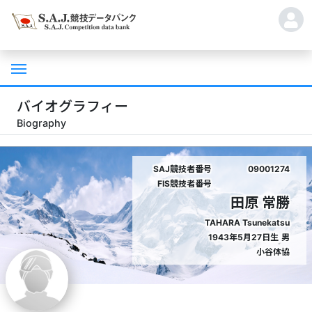
バイオグラフィー
Biography
SAJ競技者番号
09001274
FIS競技者番号
田原 常勝
TAHARA Tsunekatsu
1943年5月27日生
男
小谷体協