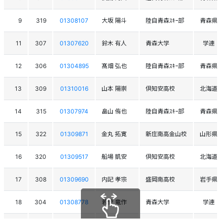
9
319
01308107
大坂 陽斗
陸自青森ｽｷｰ部
青森県
11
307
01307620
鈴木 有人
青森大学
学連
12
306
01304895
髙畑 弘也
陸自青森ｽｷｰ部
青森県
13
309
01310016
山本 陽崇
倶知安高校
北海道
14
315
01307974
畠山 侑也
陸自青森ｽｷｰ部
青森県
15
322
01309871
金丸 拓寛
新庄南高金山校
山形県
16
320
01309517
船場 凱安
倶知安高校
北海道
17
308
01309690
内記 孝宗
盛岡南高校
岩手県
18
304
01308778
若菅 竜作
青森大学
学連