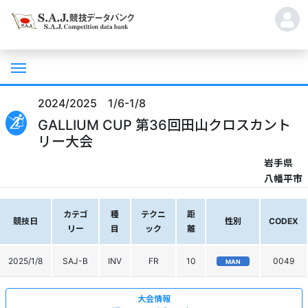
2024/2025 1/6-1/8
GALLIUM CUP 第36回田山クロスカント
リー大会
岩手県
八幡平市
カテゴ
種
テクニ
距
競技日
性別
CODEX
リー
目
ック
離
2025/1/8
SAJ-B
INV
FR
10
0049
MAN
大会情報