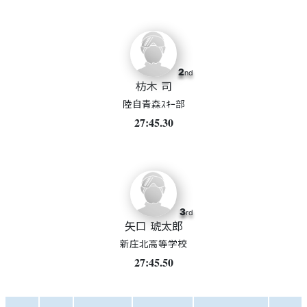
2
nd
枋木 司
陸自青森ｽｷｰ部
27:45.30
3
rd
矢口 琥太郎
新庄北高等学校
27:45.50