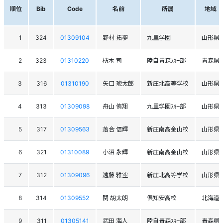
順位
Bib
Code
名前
所属
地域
1
324
01309104
野村 拓夢
九里学園
山形県
2
323
01310220
枋木 司
陸自青森ｽｷｰ部
青森県
3
316
01310190
矢口 琥太郎
新庄北高等学校
山形県
4
313
01309098
舟山 侑翔
九里学園ｽｷｰ部
山形県
5
317
01309563
落合 信輝
新庄南高金山校
山形県
6
321
01310089
小沼 永輝
新庄南高金山校
山形県
7
312
01309096
遠藤 雅空
新庄北高等学校
山形県
8
314
01309552
関 胡太朗
倶知安高校
北海道
9
311
01305141
武田 海人
陸自青森ｽｷｰ部
青森県