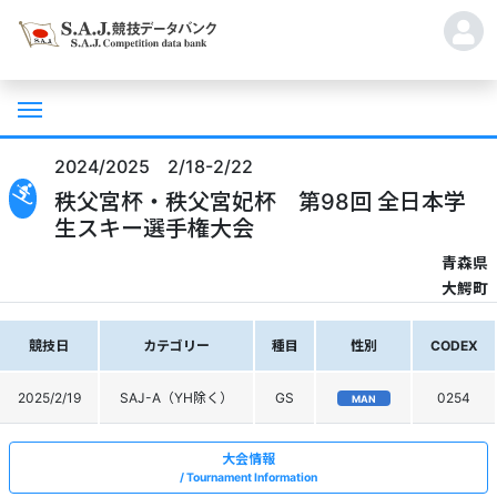
2024/2025 2/18-2/22
秩父宮杯・秩父宮妃杯 第98回 全日本学
生スキー選手権大会
青森県
大鰐町
競技日
カテゴリー
種目
性別
CODEX
2025/2/19
SAJ-A（YH除く）
GS
0254
MAN
大会情報
Tournament Information