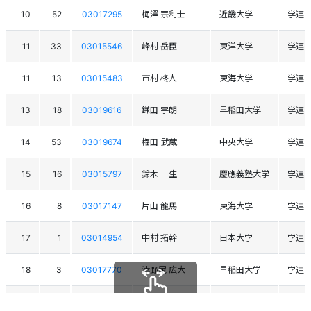
10
52
03017295
梅澤 宗利士
近畿大学
学連
11
33
03015546
峰村 岳臣
東洋大学
学連
11
13
03015483
市村 柊人
東海大学
学連
13
18
03019616
鎌田 宇朗
早稲田大学
学連
14
53
03019674
権田 武蔵
中央大学
学連
15
16
03015797
鈴木 一生
慶應義塾大学
学連
16
8
03017147
片山 龍馬
東海大学
学連
17
1
03014954
中村 拓幹
日本大学
学連
18
3
03017770
津野尾 広大
早稲田大学
学連
19
28
03019212
河野 大峨
日本大学
学連