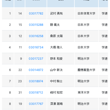
1
14
03017782
武村 勇飛
日本体育大学
学連
2
15
03015288
鏡 颯太
日本大学
学連
3
12
03016258
桑原 太陽
日本大学
学連
4
11
03016734
大橋 陵人
日本大学
学連
5
9
03017237
野本 和愛
明治大学
学連
6
22
03014872
山中 新汰
慶應義塾大学
学連
7
23
03018974
中村 騎士
明治大学
学連
8
31
03019712
峰村 知宏
東洋大学
学連
8
19
03017767
深澤 嵩晴
明治大学
学連