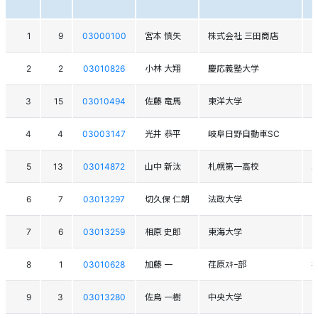
1
9
03000100
宮本 慎矢
株式会社 三田商店
2
2
03010826
小林 大翔
慶応義塾大学
3
15
03010494
佐藤 竜馬
東洋大学
4
4
03003147
光井 恭平
岐阜日野自動車SC
5
13
03014872
山中 新汰
札幌第一高校
6
7
03013297
切久保 仁朗
法政大学
7
6
03013259
相原 史郎
東海大学
8
1
03010628
加藤 一
荏原ｽｷｰ部
9
3
03013280
佐鳥 一樹
中央大学