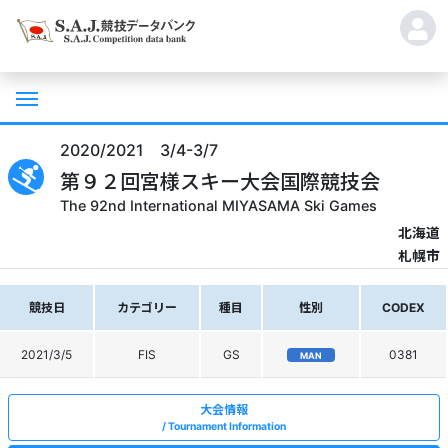
2020/2021 3/4-3/7
第９２回宮様スキー大会国際競技会
The 92nd International MIYASAMA Ski Games
北海道
札幌市
競技日
カテゴリー
種目
性別
CODEX
2021/3/5
FIS
GS
0381
MAN
大会情報
Tournament Information