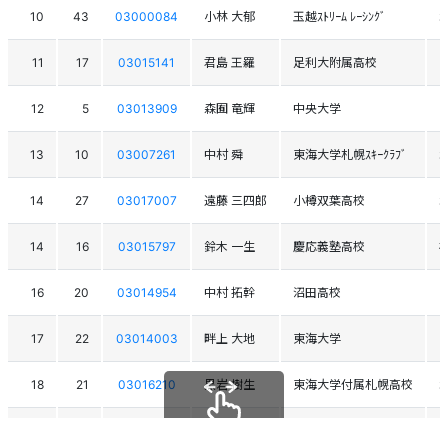
10
43
03000084
小林 大郁
玉越ｽﾄﾘｰﾑ ﾚｰｼﾝｸﾞ
11
17
03015141
君島 王羅
足利大附属高校
12
5
03013909
森囿 竜輝
中央大学
13
10
03007261
中村 舜
東海大学札幌ｽｷｰｸﾗﾌﾞ
14
27
03017007
遠藤 三四郎
小樽双葉高校
14
16
03015797
鈴木 一生
慶応義塾高校
16
20
03014954
中村 拓幹
沼田高校
17
22
03014003
畔上 大地
東海大学
18
21
03016210
黒岩 樹生
東海大学付属札幌高校
19
19
03013292
高田 隼之介
星槎大学スキー部
スクロールできます