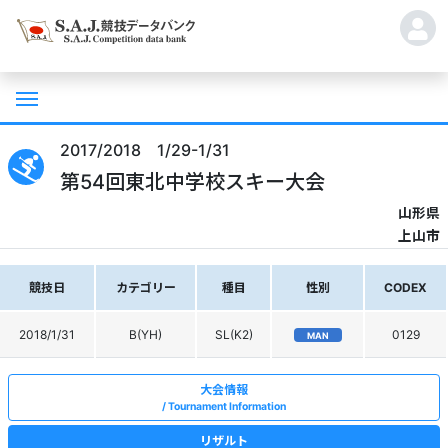
2017/2018 1/29-1/31
第54回東北中学校スキー大会
山形県
上山市
競技日
カテゴリー
種目
性別
CODEX
2018/1/31
B(YH)
SL(K2)
0129
MAN
大会情報
Tournament Information
リザルト