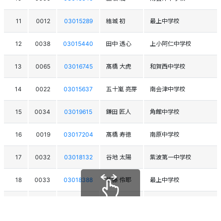
11
0012
03015289
結城 初
最上中学校
12
0038
03015440
田中 透心
上小阿仁中学校
13
0065
03016745
髙橋 大虎
和賀西中学校
14
0022
03015637
五十嵐 亮芽
南会津中学校
15
0034
03019615
鎌田 匠人
角館中学校
16
0019
03017204
髙橋 寿徳
南原中学校
17
0032
03018132
谷地 太陽
紫波第一中学校
18
0033
03018388
佐藤 伶耶
最上中学校
19
0037
03015639
大桃 歩
南会津中学校
スクロールできます