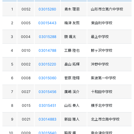
1
0052
03015260
青木 理恩
山形市立第六中学校
2
0005
03015443
梅津 友煕
東由利中学校
3
0004
03015288
鏡 颯太
最上中学校
4
0010
03014788
工藤 陸也
鰺ヶ沢中学校
5
0002
03015220
畠山 拓輝
沖野中学校
6
0008
03015060
菅原 陸翔
紫波第一中学校
7
0027
03015456
廣嶋 渓介
十和田中学校
8
0015
03015451
山石 奏人
横手北中学校
9
0021
03014883
新田 雅人
北上市立南中学校
10
0009
03015640
脇坂 颯
南会津中学校