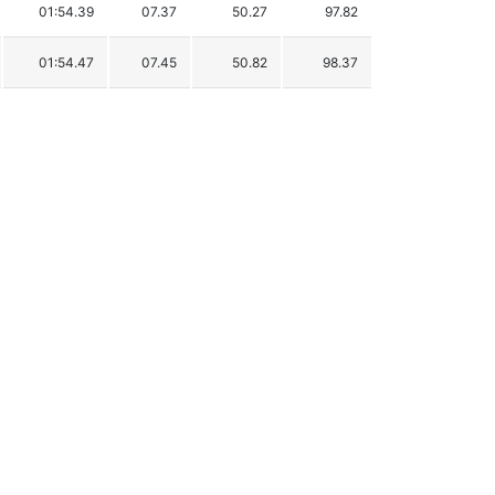
01:54.39
07.37
50.27
97.82
01:54.47
07.45
50.82
98.37
01:54.55
07.53
51.36
98.91
01:54.68
07.66
52.25
99.80
01:55.49
08.47
57.78
105.33
01:55.77
08.75
59.69
107.24
01:56.70
09.68
66.03
113.58
01:56.84
09.82
66.98
114.53
01:57.28
10.26
69.99
117.54
01:57.34
10.32
70.39
117.94