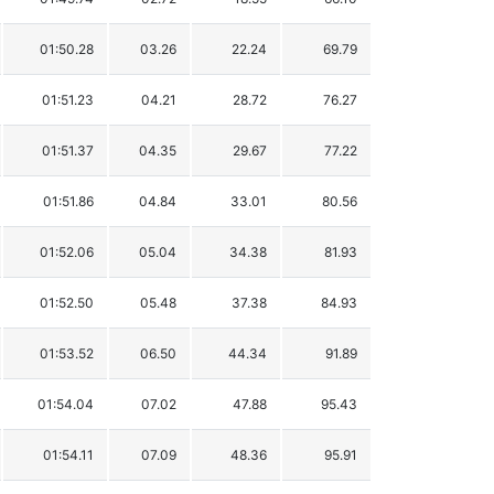
01:50.28
03.26
22.24
69.79
01:51.23
04.21
28.72
76.27
01:51.37
04.35
29.67
77.22
01:51.86
04.84
33.01
80.56
01:52.06
05.04
34.38
81.93
01:52.50
05.48
37.38
84.93
01:53.52
06.50
44.34
91.89
01:54.04
07.02
47.88
95.43
01:54.11
07.09
48.36
95.91