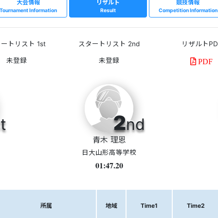
大会情報
リザルト
競技情報
Tournament Information
Result
Competition Information
ートリスト 1st
スタートリスト 2nd
リザルトPD
PDF
2
t
nd
青木 理恩
日大山形高等学校
01:47.20
所属
地域
Time1
Time2