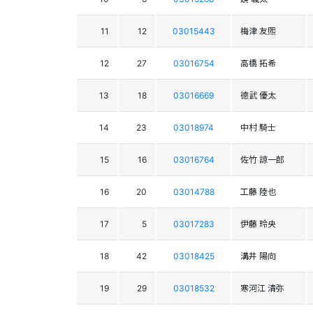
11
12
03015443
梅津 友煕
12
27
03016754
高橋 拓希
13
18
03016669
德武 優太
14
23
03018974
中村 騎士
15
16
03016764
佐竹 諒一郎
16
20
03014788
工藤 陸也
17
5
03017283
伊藤 玲央
18
42
03018425
溝井 陽向
19
29
03018532
寒河江 清弥