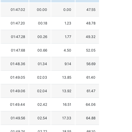
01:47.02
00.00
0.00
47.55
01:47.20
00.18
1.23
48.78
01:47.28
00.26
1.77
49.32
01:47.68
00.66
4.50
52.05
01:48.36
01.34
9.14
56.69
01:49.05
02.03
13.85
61.40
01:49.06
02.04
13.92
61.47
01:49.44
02.42
16.51
64.06
01:49.56
02.54
17.33
64.88
01:49.74
02.72
18.55
66.10