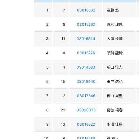
1
7
03018502
遠藤 悠
2
8
03015260
青木 理恩
3
11
03016844
大津 歩夢
4
4
03015276
須賀 龍稀
5
1
03014883
新田 雅人
6
15
03015440
田中 透心
7
2
03017546
後山 晃聖
8
22
03020378
葛巻 福春
9
13
03018822
永澤 壮馬
10
6
03015288
鏡 颯太