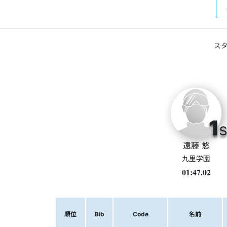
スタ
1
s
遠藤 悠
九里学園
01:47.02
順位
Bib
Code
名前