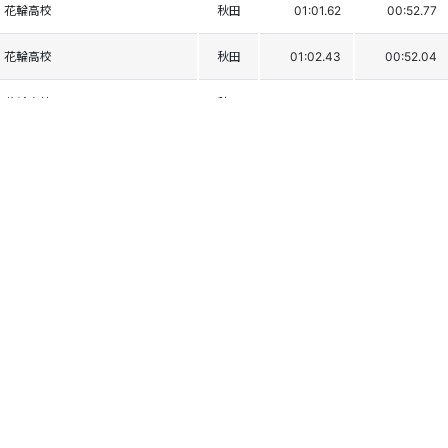
花輪高校
秋田
01:01.62
00:52.77
花輪高校
秋田
01:02.43
00:52.04
花輪高校
秋田
01:01.79
00:52.76
弘前第三中学校
青森
01:01.97
00:52.71
新庄東高校
山形
01:02.24
00:53.25
角館高校
秋田
01:02.95
00:52.82
日大山形高等学校
山形
01:02.32
00:54.38
南会津高校
福島
01:02.82
00:54.02
橘高校
福島
01:03.59
00:53.69
東奥義塾高校
青森
01:04.06
00:53.28