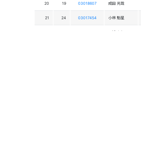
20
19
03018607
成田 光哉
21
24
03017454
小林 魁星
22
44
03020424
三浦 圭仁
23
54
03019255
蒔苗 來斗
24
25
03019071
栗田 柊汰
25
28
03018260
千田 陸
26
40
03016723
佐藤 希海
27
51
03018424
星 逢乃
28
39
03014924
大橋 陸
29
45
03017759
福山 修