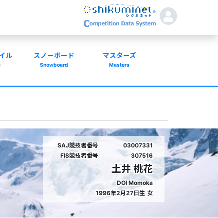
イル
スノーボード
マスターズ
e
Snowboard
Masters
SAJ競技者番号
03007331
FIS競技者番号
307516
土井 桃花
DOI Momoka
1996年2月27日生
女