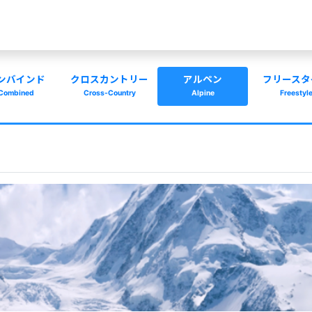
ンバインド
クロスカントリー
アルペン
フリースタ
Combined
Cross-Country
Alpine
Freestyl