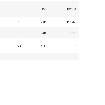
SL
UNI
132.08
SL
NJR
114.44
SL
NJR
127.37
GS
FIS
-
GS
FIS
125.06
SL
FIS
136.14
SL
FIS
117.97
SL
FIS
100.52