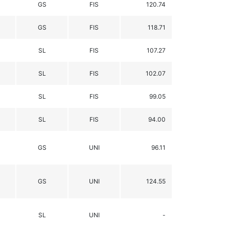
GS
FIS
120.74
GS
FIS
118.71
SL
FIS
107.27
SL
FIS
102.07
SL
FIS
99.05
SL
FIS
94.00
GS
UNI
96.11
GS
UNI
124.55
SL
UNI
-