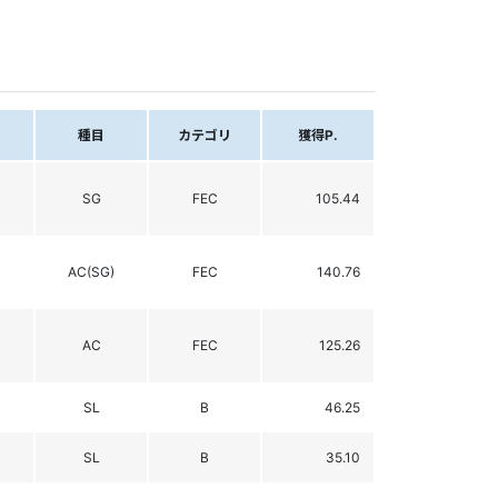
種目
カテゴリ
獲得P.
SG
FEC
105.44
AC(SG)
FEC
140.76
AC
FEC
125.26
SL
B
46.25
SL
B
35.10