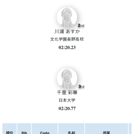
2
nd
川浦 あすか
文化学園長野高校
02:20.23
3
rd
千重 彩華
日本大学
02:20.77
順位
Bib
Code
名前
所属