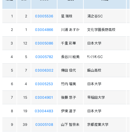
1
2
03005536
星 瑞枝
湯之谷SC
2
1
03004866
川浦 あすか
文化学園長野高校
3
12
03005086
千重 彩華
日本大学
4
5
03005782
長谷川 絵美
ｻﾝﾐﾘｵﾝSC
5
7
03006302
傳田 佳代
飯山高校
6
4
03005253
竹内 瑠美
日本大学
7
15
03004901
後藤 悠子
早稲田大学
8
19
03004483
伊東 道子
日本大学
9
39
03005108
山下 智奈未
京都産業大学