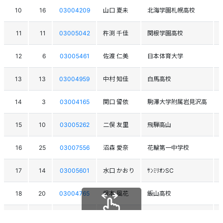
10
16
03004209
山口 夏未
北海学園札幌高校
11
11
03005042
杵渕 千佳
関根学園高校
12
6
03005461
佐渡 仁美
日本体育大学
13
13
03004959
中村 知佳
白馬高校
14
3
03004165
関口 留依
駒澤大学附属岩見沢高
15
10
03005262
二俣 友里
飛騨高山
16
25
03007556
沼森 愛奈
花輪第一中学校
17
14
03005601
水口 かおり
ｻﾝﾐﾘｵﾝSC
18
20
03004765
根本 風花
飯山高校
19
33
03005266
佐藤 絵里
武庫川女子大学