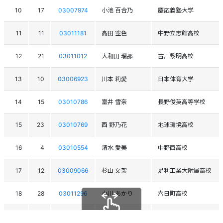
10
17
03007974
小池 百合乃
慶応義塾大学
11
11
03011181
高田 空色
中野立志館高校
12
21
03011012
大和田 瑠那
古川黎明高校
13
10
03006923
川本 莉愛
日本体育大学
14
15
03010786
富井 雪奈
長野俊英高等学校
15
23
03010769
西 野乃花
地球環境高校
16
4
03010554
清水 愛美
中野西高校
17
12
03009066
杉山 文袈
足利工業大附属高校
18
28
03011296
小川 あかり
六日町高校
19
24
03011434
田中 瑚夏
白馬高校