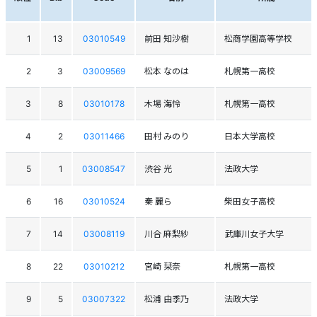
1
13
03010549
前田 知沙樹
松商学園高等学校
2
3
03009569
松本 なのは
札幌第一高校
3
8
03010178
木場 海怜
札幌第一高校
4
2
03011466
田村 みのり
日本大学高校
5
1
03008547
渋谷 光
法政大学
6
16
03010524
秦 麗ら
柴田女子高校
7
14
03008119
川合 麻梨紗
武庫川女子大学
8
22
03010212
宮崎 栞奈
札幌第一高校
9
5
03007322
松浦 由季乃
法政大学