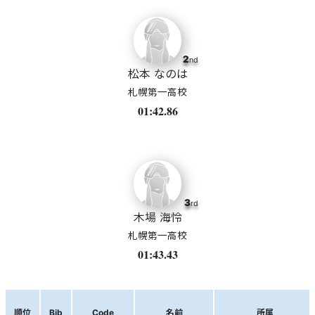
2
nd
松本 なのは
札幌第一高校
01:42.86
3
rd
木場 海怜
札幌第一高校
01:43.43
順位
Bib
Code
名前
所属