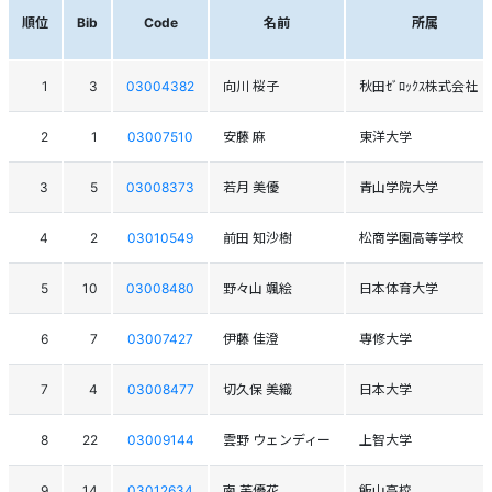
順位
Bib
Code
名前
所属
1
3
03004382
向川 桜子
秋田ｾﾞﾛｯｸｽ株式会社
2
1
03007510
安藤 麻
東洋大学
3
5
03008373
若月 美優
青山学院大学
4
2
03010549
前田 知沙樹
松商学園高等学校
5
10
03008480
野々山 颯絵
日本体育大学
6
7
03007427
伊藤 佳澄
専修大学
7
4
03008477
切久保 美織
日本大学
8
22
03009144
雲野 ウェンディー
上智大学
9
14
03012634
南 芙優花
飯山高校