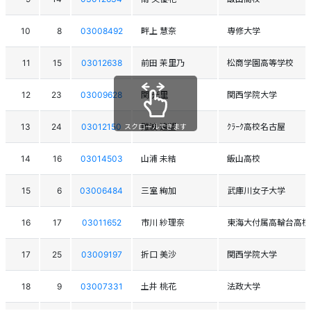
10
8
03008492
畔上 慧奈
専修大学
11
15
03012638
前田 茉里乃
松商学園高等学校
12
23
03009628
関 光里
関西学院大学
13
24
03012150
難波 遠望
ｸﾗｰｸ高校名古屋
スクロールできます
14
16
03014503
山浦 未結
飯山高校
15
6
03006484
三室 絢加
武庫川女子大学
16
17
03011652
市川 紗理奈
東海大付属高輪台高校
17
25
03009197
折口 美沙
関西学院大学
18
9
03007331
土井 桃花
法政大学