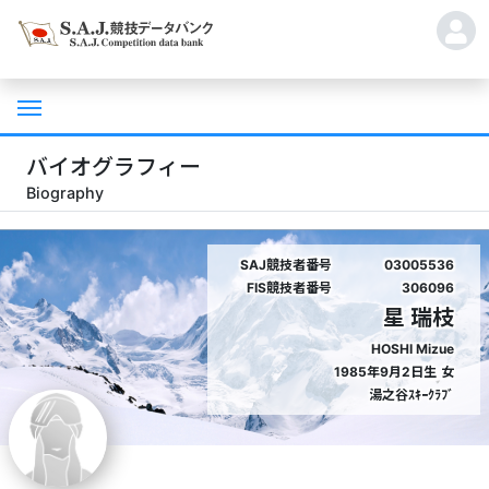
バイオグラフィー
Biography
SAJ競技者番号
03005536
FIS競技者番号
306096
星 瑞枝
HOSHI Mizue
1985年9月2日生
女
湯之谷ｽｷｰｸﾗﾌﾞ