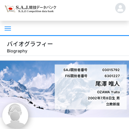
バイオグラフィー
Biography
SAJ競技者番号
03015792
FIS競技者番号
6301227
尾澤 唯人
OZAWA Yuito
2002年7月8日生
男
立教新座