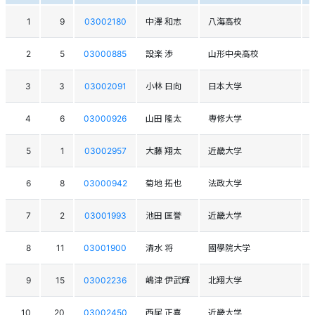
1
9
03002180
中澤 和志
八海高校
2
5
03000885
設楽 渉
山形中央高校
3
3
03002091
小林 日向
日本大学
4
6
03000926
山田 隆太
専修大学
5
1
03002957
大藤 翔太
近畿大学
6
8
03000942
菊地 拓也
法政大学
7
2
03001993
池田 匡誉
近畿大学
8
11
03001900
清水 将
國學院大学
9
15
03002236
嶋津 伊武輝
北翔大学
10
20
03002450
西尾 正喜
近畿大学