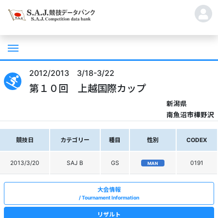
2012/2013 3/18-3/22
第１０回 上越国際カップ
新潟県
南魚沼市樺野沢
競技日
カテゴリー
種目
性別
CODEX
2013/3/20
SAJ B
GS
0191
MAN
大会情報
Tournament Information
リザルト