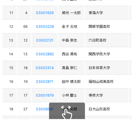
11
4
03001629
頼光 一太郎
東海大学
12
66
03002228
金子 太地
関根学園高校
13
12
03002121
中島 崇志
六日町高校
14
13
03002892
西谷 勇祐
関西学院大学
15
18
03002314
髙島 崇仁
日本体育大学
16
19
03002871
田中 健太郎
福知山成美高校
17
17
03001979
小林 慶士
専修大学
18
27
03008581
伊東 拓朗
日大山形高校
19
14
03002441
橋本 阿門
大阪産業大学
スクロールできます