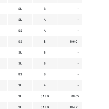
SL
B
-
SL
A
-
GS
A
-
GS
B
106.01
SL
B
-
SL
B
-
GS
B
-
SL
A
-
SL
SAJ B
88.65
SL
SAJ B
104.21