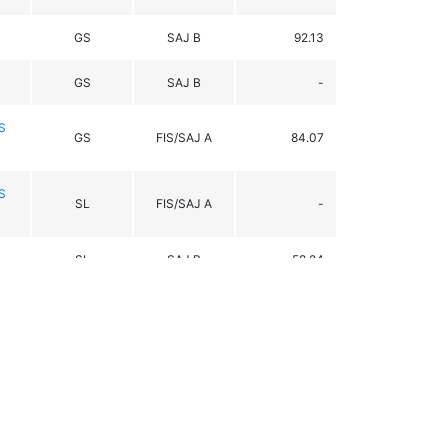
GS
SAJ B
92.13
GS
SAJ B
-
S
GS
FIS/SAJ A
84.07
S
SL
FIS/SAJ A
-
SL
SAJ B
58.24
SL
SAJ B
63.08
GS
SAJ A
91.15
GS
FIS
104.19
GS
FIS
93.13