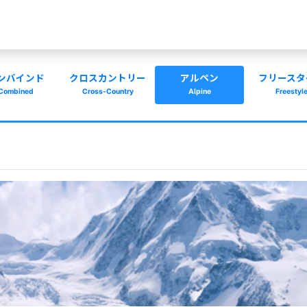
ンバインド
クロスカントリー
アルペン
フリースタ
Combined
Cross-Country
Alpine
Freestyl