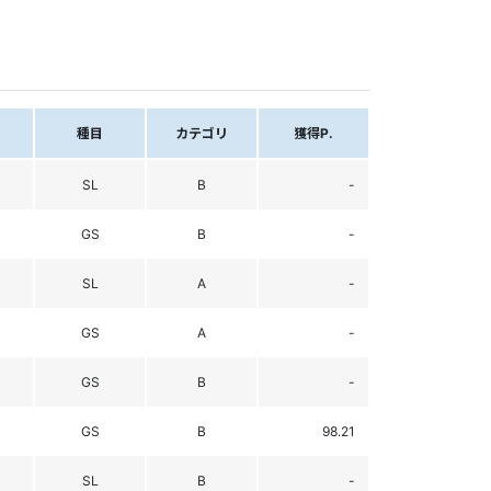
種目
カテゴリ
獲得P.
SL
B
-
GS
B
-
SL
A
-
GS
A
-
GS
B
-
GS
B
98.21
SL
B
-