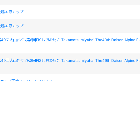
上越国際カップ
上越国際カップ
大山ｱﾙﾍﾟﾝ第8回FISｻﾝﾐﾘｵﾝｶｯﾌﾟ Takamatsumiyahai The49th Daisen Alpine FI
大山ｱﾙﾍﾟﾝ第8回FISｻﾝﾐﾘｵﾝｶｯﾌﾟ Takamatsumiyahai The49th Daisen Alpine FI
スカップ国境スラローム２０１３
スカップ国境スラローム２０１３
あきた鹿角国体
IDAKE CUPThe 14th Kamoidake Cup
IDAKE CUPThe 14th Kamoidake Cup