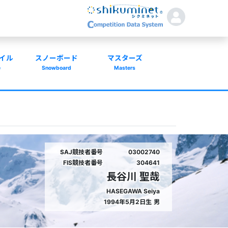
イル
スノーボード
マスターズ
e
Snowboard
Masters
SAJ競技者番号
03002740
FIS競技者番号
304641
長谷川 聖哉
HASEGAWA Seiya
1994年5月2日生
男