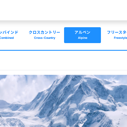
ンバインド
クロスカントリー
アルペン
フリースタ
Combined
Cross-Country
Alpine
Freestyl