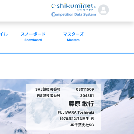
イル
スノーボード
マスターズ
e
Snowboard
Masters
SAJ競技者番号
03011509
FIS競技者番号
304851
藤原 敏行
FUJIWARA Toshiyuki
1976年12月3日生
男
JR千葉支社SC