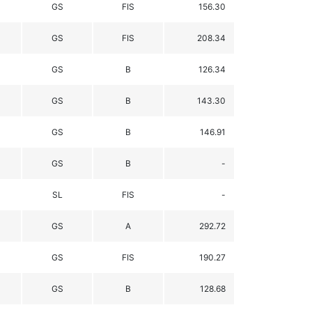
GS
FIS
156.30
GS
FIS
208.34
GS
B
126.34
GS
B
143.30
GS
B
146.91
GS
B
-
SL
FIS
-
GS
A
292.72
GS
FIS
190.27
GS
B
128.68