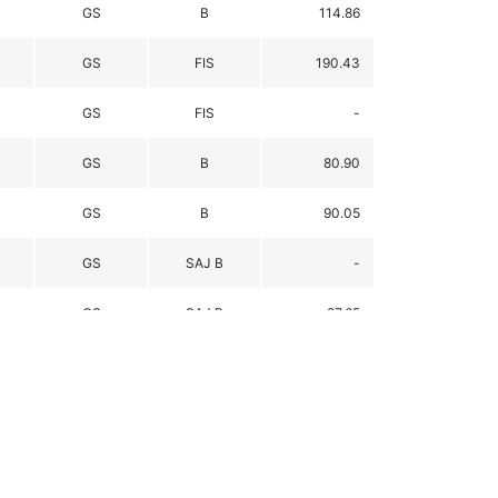
GS
B
114.86
GS
FIS
190.43
GS
FIS
-
GS
B
80.90
GS
B
90.05
GS
SAJ B
-
GS
SAJ B
87.65
GS
SAJ B
109.71
GS
B
80.21
GS
B
65.23