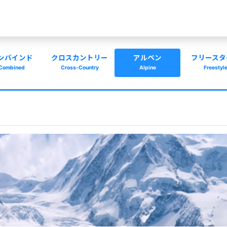
ンバインド
クロスカントリー
アルペン
フリースタ
Combined
Cross-Country
Alpine
Freestyl