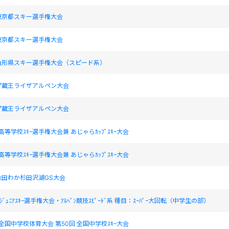
東京都スキー選手権大会
東京都スキー選手権大会
山形県スキー選手権大会（スピード系）
プ蔵王ライザアルペン大会
プ蔵王ライザアルペン大会
高等学校ｽｷｰ選手権大会兼 あじゃらｶｯﾌﾟｽｷｰ大会
高等学校ｽｷｰ選手権大会兼 あじゃらｶｯﾌﾟｽｷｰ大会
秋田わか杉田沢湖GS大会
本ｼﾞｭﾆｱｽｷｰ選手権大会・ｱﾙﾍﾟﾝ競技ｽﾋﾟｰﾄﾞ系 種目：ｽｰﾊﾟｰ大回転（中学生の部）
 全国中学校体育大会 第50回 全国中学校ｽｷｰ大会