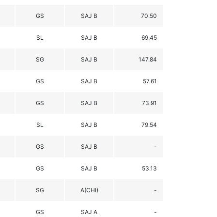
GS
SAJ B
70.50
SL
SAJ B
69.45
SG
SAJ B
147.84
GS
SAJ B
57.61
GS
SAJ B
73.91
SL
SAJ B
79.54
GS
SAJ B
-
GS
SAJ B
53.13
SG
A(CHI)
-
GS
SAJ A
-