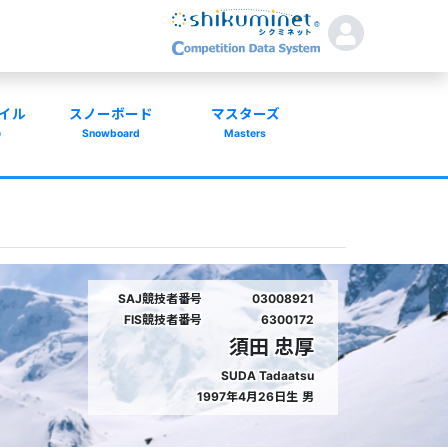
イル
スノーボード
マスターズ
e
Snowboard
Masters
SAJ競技者番号
03008921
FIS競技者番号
6300172
須田 忠厚
SUDA Tadaatsu
1997年4月26日生
男