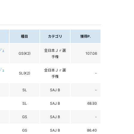
種目
カテゴリ
獲得P.
ﾞｭ
全日本Ｊｒ選
GS(K2)
107.06
手権
ﾞｭ
全日本Ｊｒ選
SL(K2)
-
手権
SL
SAJ B
-
SL
SAJ B
68.93
GS
SAJ B
-
GS
SAJ B
86.40