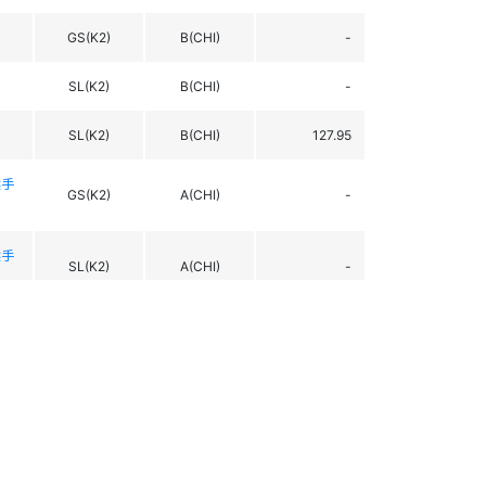
GS(K2)
B(CHI)
-
SL(K2)
B(CHI)
-
SL(K2)
B(CHI)
127.95
選手
GS(K2)
A(CHI)
-
選手
SL(K2)
A(CHI)
-
GS(K2)
B(CHI)
-
GS(K2)
B(CHI)
141.27
GS
A
-
SL
A
-