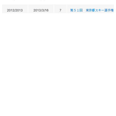
2012/2013
2013/3/16
7
第５１回 東京都スキー選手権
2011/2012
2012/4/19
32
第30回 J-POWER スラローム競技会 T
2011/2012
2012/4/18
25
第30回 J-POWER スラローム競技会 T
2011/2012
2012/4/2
27
第10回キューピットカップ
2011/2012
2012/4/1
9
第10回キューピットカップ
2011/2012
2012/3/18
30
スーパースポーツゼビオカップ20
2011/2012
2012/3/17
-
スーパースポーツゼビオカップ20
2011/2012
2012/3/14
39
第９回上越国際カップ
個人情報保護方針
運営
ヘルプ
ログイン
2011/2012
2012/3/13
64
第９回上越国際カップ
Copyright © 2026 Ski Association of Japan / Shukuminet Inc.
All Rights Reserved.
2011/2012
2012/3/4
11
第６４回福島県スキー選手権大