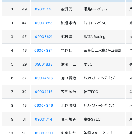
1
49
09001770
谷渕 光二
姫路ﾚｰｼﾝｸﾞﾁｰﾑ
兵
1
44
09001858
加瀬 孝浩
ｸﾏﾓﾄﾚｰｼﾝｸﾞSC
熊
3
47
09003621
毛利 淳
SATA Racing
福
4
16
09004384
門野 保
三菱自工水島ｽｷｰ山岳部
岡
5
29
09001833
湯浅 一二
愛SC
徳
6
37
09004818
田中 賢治
ｶﾝｽﾗ ｽｷｰﾚｰｼﾝｸﾞ ｸﾗﾌﾞ
大
7
30
09004116
髙平 誠治
神戸FSC
兵
8
15
09004349
北野 勝照
ｶﾝｽﾗ ｽｷｰﾚｰｼﾝｸﾞ ｸﾗﾌﾞ
大
9
31
09001714
藤本 敏春
京都SYLC
京
10
20
09002999
糸乗 隆行
神鍋スキークラブ
兵