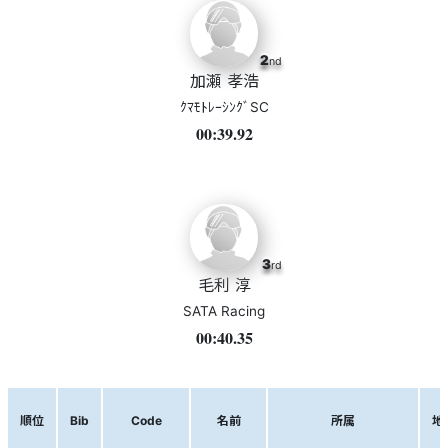
2
nd
加瀬 孝浩
ｸﾏﾓﾄﾚｰｼﾝｸﾞSC
00:39.92
3
rd
毛利 淳
SATA Racing
00:40.35
順位
Bib
Code
名前
所属
地