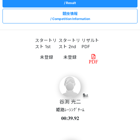
Result
競技情報
Competition Information
スタートリ
スタートリ
リザルト
スト 1st
スト 2nd
PDF
PDF
1
st
谷渕 光二
姫路ﾚｰｼﾝｸﾞﾁｰﾑ
00:39.92