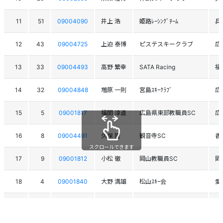
11
51
09004090
井上 浩
姫路ﾚｰｼﾝｸﾞﾁｰﾑ
兵
12
43
09004725
上迫 泰博
ピステスキークラブ
広
13
33
09004493
高野 繁幸
SATA Racing
福
14
32
09004848
増原 一則
宮島ｽｷｰｸﾗﾌﾞ
広
15
5
09001817
福間 淳道
広島県東部教職員SC
広
16
8
09004491
久保 隆
観音寺SC
香
スクロールできます
17
9
09001812
小松 徹
岡山教職員SC
岡
18
4
09001840
大野 満雄
松山ｽｷｰ会
愛
19
36
09001820
岡崎 重幸
広島ﾏﾛﾆｴｽｷｰｸﾗﾌﾞ
広