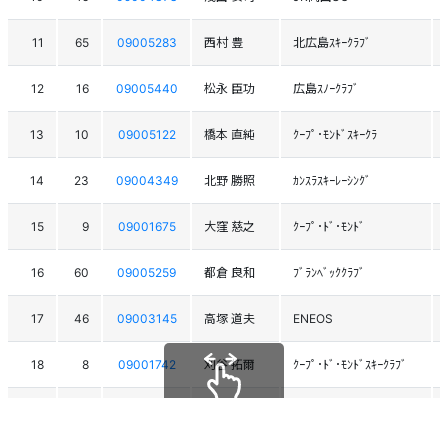
11
65
09005283
西村 豊
北広島ｽｷｰｸﾗﾌﾞ
12
16
09005440
松永 臣功
広島ｽﾉｰｸﾗﾌﾞ
13
10
09005122
橋本 直純
ｸｰﾌﾟ･ﾓﾝﾄﾞｽｷｰｸﾗ
14
23
09004349
北野 勝照
ｶﾝｽﾗｽｷｰﾚｰｼﾝｸﾞ
15
9
09001675
大窪 慈之
ｸｰﾌﾟ･ﾄﾞ･ﾓﾝﾄﾞ
16
60
09005259
都倉 良和
ﾌﾞﾗﾝﾍﾞｯｸｸﾗﾌﾞ
17
46
09003145
高塚 道夫
ENEOS
18
8
09001742
刈谷 拓爾
ｸｰﾌﾟ･ﾄﾞ･ﾓﾝﾄﾞｽｷｰｸﾗﾌﾞ
19
31
09002983
西山 勉
ｽｷｰﾁ-ﾑ MOSSA
スクロールできます