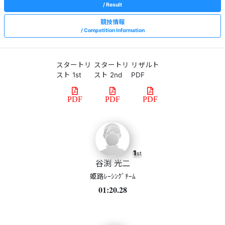
Result
競技情報
Competition Information
スタートリ
スタートリ
リザルト
スト 1st
スト 2nd
PDF
PDF
PDF
PDF
1
st
谷渕 光二
姫路ﾚｰｼﾝｸﾞﾁｰﾑ
01:20.28