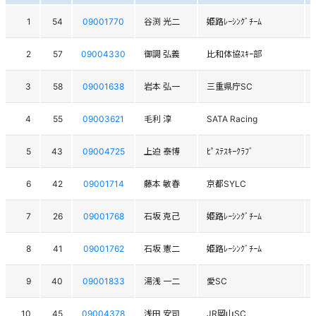
1
54
09001770
谷渕 光二
姫路ﾚｰｼﾝｸﾞﾁｰﾑ
2
57
09004330
御調 弘義
比和体協ｽｷｰ部
3
58
09001638
岩本 弘一
三重県庁SC
4
55
09003621
毛利 淳
SATA Racing
5
43
09004725
上迫 泰博
ﾋﾟｽﾃｽｷｰｸﾗﾌﾞ
6
42
09001714
藤本 敏春
京都SYLC
7
26
09001768
石坂 克己
姫路ﾚｰｼﾝｸﾞﾁｰﾑ
8
41
09001762
石坂 憲二
姫路ﾚｰｼﾝｸﾞﾁｰﾑ
9
40
09001833
湯浅 一二
愛SC
10
45
09004378
浅田 安司
JR岡山SC