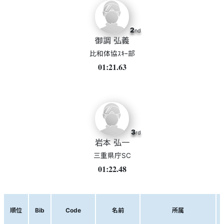
2
nd
御調 弘義
比和体協ｽｷｰ部
01:21.63
3
rd
岩本 弘一
三重県庁SC
01:22.48
順位
Bib
Code
名前
所属