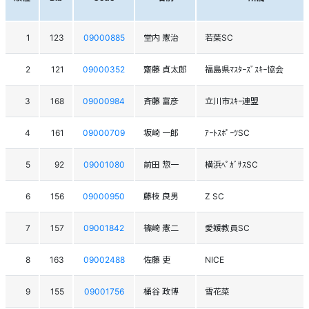
1
123
09000885
堂内 憲治
若葉SC
2
121
09000352
齋藤 貞太郎
福島県ﾏｽﾀｰｽﾞｽｷｰ協会
3
168
09000984
斉藤 富彦
立川市ｽｷｰ連盟
4
161
09000709
坂崎 一郎
ｱｰﾄｽﾎﾟｰﾂSC
5
92
09001080
前田 惣一
横浜ﾍﾟｶﾞｻｽSC
6
156
09000950
藤枝 良男
Z SC
7
157
09001842
篠崎 憲二
愛媛教員SC
8
163
09002488
佐藤 吏
NICE
9
155
09001756
桶谷 政博
雪花菜