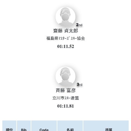
2
nd
齋藤 貞太郎
福島県ﾏｽﾀｰｽﾞｽｷｰ協会
01:11.52
3
rd
斉藤 富彦
立川市ｽｷｰ連盟
01:11.81
順位
Bib
Code
名前
所属