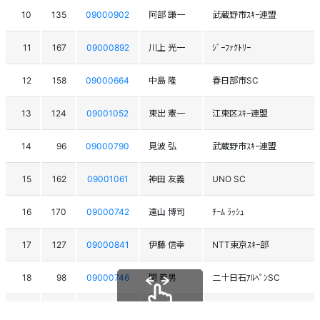
10
135
09000902
阿部 謙一
武蔵野市ｽｷｰ連盟
11
167
09000892
川上 光一
ｼﾞｰﾌｧｸﾄﾘｰ
12
158
09000664
中島 隆
春日部市SC
13
124
09001052
東出 憲一
江東区ｽｷｰ連盟
14
96
09000790
見波 弘
武蔵野市ｽｷｰ連盟
15
162
09001061
神田 友義
UNO SC
16
170
09000742
遠山 博司
ﾁｰﾑ ﾗｯｼｭ
17
127
09000841
伊藤 信幸
NTT東京ｽｷｰ部
18
98
09000746
関 義男
二十日石ｱﾙﾍﾟﾝSC
19
165
09003316
三浦 一秋
Z SC