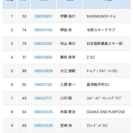
1
52
09000851
伊藤 裕行
MAXIMUMｽｷｰﾁｰﾑ
2
74
09003106
柳田 泉
与野スキークラブ
3
76
09000387
秋山 泰行
日本製鉄鹿島スキー部
4
51
09000950
藤枝 良男
Z SC
5
88
09000838
大江 健嗣
ﾁｰﾑ ﾃﾞｨｰｴﾙﾍﾞｰﾊｰSC
6
50
09001720
三橋 新一
島津製作所SC
7
49
09002771
川村 剛
ｼﾙﾊﾞｰｽﾊﾟｰｸﾚｰｼﾝｸﾞｸﾗﾌﾞ
8
54
09003335
秋葉 敬治
OSAKA ONE PURPOSE
9
89
09003326
宮崎 浩
ｽﾃｭｰﾋﾟｯﾄﾞSC