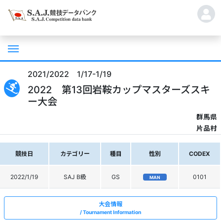
2021/2022 1/17-1/19
2022 第13回岩鞍カップマスターズスキ
ー大会
群馬県
片品村
競技日
カテゴリー
種目
性別
CODEX
2022/1/19
SAJ B級
GS
0101
MAN
大会情報
Tournament Information