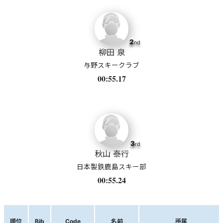
2
nd
柳田 泉
与野スキークラブ
00:55.17
3
rd
秋山 泰行
日本製鉄鹿島スキー部
00:55.24
順位
Bib
Code
名前
所属