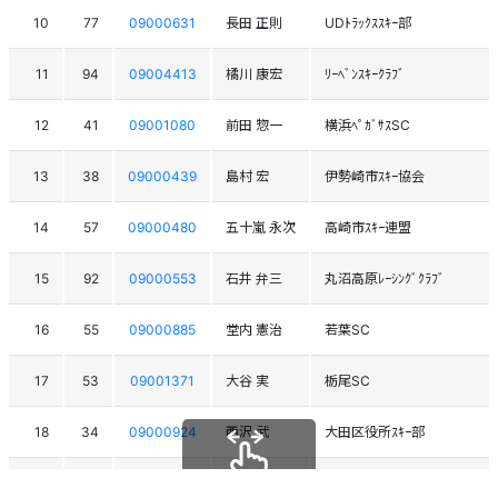
10
77
09000631
長田 正則
UDﾄﾗｯｸｽｽｷｰ部
11
94
09004413
橘川 康宏
ﾘｰﾍﾞﾝｽｷｰｸﾗﾌﾞ
12
41
09001080
前田 惣一
横浜ﾍﾟｶﾞｻｽSC
13
38
09000439
島村 宏
伊勢崎市ｽｷｰ協会
14
57
09000480
五十嵐 永次
高崎市ｽｷｰ連盟
15
92
09000553
石井 弁三
丸沼高原ﾚｰｼﾝｸﾞｸﾗﾌﾞ
16
55
09000885
堂内 憲治
若葉SC
17
53
09001371
大谷 実
栃尾SC
18
34
09000924
西沢 武
大田区役所ｽｷｰ部
19
78
09004609
青木 保雄
沼田SC