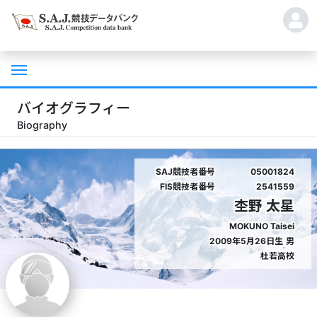
バイオグラフィー
Biography
SAJ競技者番号
05001824
FIS競技者番号
2541559
杢野 太星
MOKUNO Taisei
2009年5月26日生
男
杜若高校