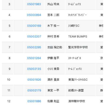
3
05001983
外山 玲央
ﾁｰﾑｼﾞｮｯｸｽ
東
4
05000894
宮本 二郎
ﾎｯﾄｱﾝﾄﾞｸﾚｲｼﾞｰ
東
5
05000169
木下 桂一
川崎FSC
神奈
6
05002207
仲村 悠希
TEAM BUMPS
神奈
7
05002295
志田 掬之助
聖光学院中学校
愛
8
05001264
伊藤 隆平
ｽｷｰﾁｰﾑｾﾞﾛ
京
9
05002135
小川 東吾
ﾁｰﾑ ｼﾞｮｯｸｽ
東
10
05001826
酒井 重直
東海ﾌﾘｰｽﾀｲﾙSC
愛
11
05002179
東宮 一平
前橋ｽｷｰ連盟
群
12
05001886
佐藤 和正
清林館中学校
愛