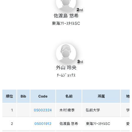
2
nd
佐渡島 悠希
東海ﾌﾘｰｽﾀｲﾙSC
3
rd
外山 玲央
ﾁｰﾑｼﾞｮｯｸｽ
順位
Bib
Code
名前
所属
地
1
05002324
木村 綾季
弘前大学
学
2
05001912
佐渡島 悠希
東海ﾌﾘｰｽﾀｲﾙSC
愛