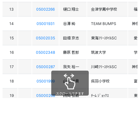
13
05002266
樋口 翔士
会津学鳳中学校
福
14
05001931
谷澤 純
TEAM BUMPS
神奈
15
05002035
田畑 京志
東海ﾌﾘｰｽﾀｲﾙSC
愛
16
05002348
藤原 哲那
筑波大学
学
17
05000287
我矢 裕一
川崎ﾌﾘｰｽﾀｲﾙSC
神奈
18
05001999
山崎 光貴
呉羽小学校
富
スクロールできます
19
05000268
西岡 弘毅
ﾁｰﾑ ｼﾞｮｯｸｽ
東
20
05002183
山浦 皇臥
福島っ子SC
福
21
05001286
八巻 純平
WESTERN BUMPS
兵
22
05001376
石井 宏基
前橋ｽｷｰ連盟
群