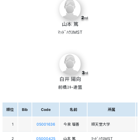
2
nd
山本 篤
ﾏｯﾄﾞﾊｳｽMST
3
rd
白井 陽向
前橋ｽｷｰ連盟
順位
Bib
Code
名前
所属
1
05001636
今泉 瑠善
順天堂大学
2
05000425
山本 篤
ﾏｯﾄﾞﾊｳｽMST