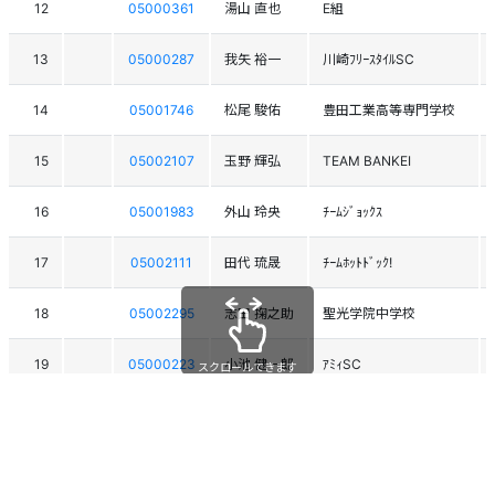
12
05000361
湯山 直也
E組
13
05000287
我矢 裕一
川崎ﾌﾘｰｽﾀｲﾙSC
14
05001746
松尾 駿佑
豊田工業高等専門学校
15
05002107
玉野 輝弘
TEAM BANKEI
16
05001983
外山 玲央
ﾁｰﾑｼﾞｮｯｸｽ
17
05002111
田代 琉晟
ﾁｰﾑﾎｯﾄﾄﾞｯｸ!
18
05002295
志田 掬之助
聖光学院中学校
19
05000223
小池 健一郎
ｱﾐｨSC
スクロールできます
20
05002179
東宮 一平
前橋ｽｷｰ連盟
21
05001824
杢野 太星
東海ﾌﾘｰｽﾀｲﾙSC