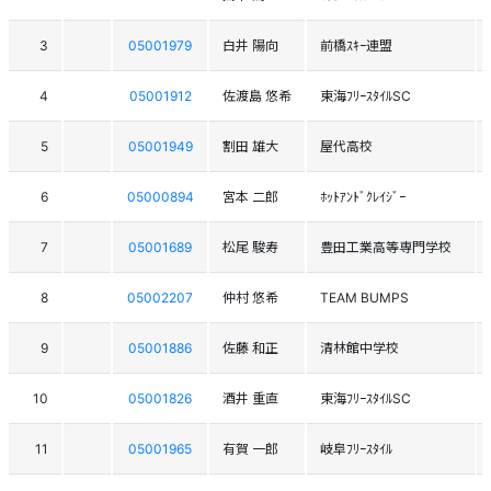
3
05001979
白井 陽向
前橋ｽｷｰ連盟
4
05001912
佐渡島 悠希
東海ﾌﾘｰｽﾀｲﾙSC
5
05001949
割田 雄大
屋代高校
6
05000894
宮本 二郎
ﾎｯﾄｱﾝﾄﾞｸﾚｲｼﾞｰ
7
05001689
松尾 駿寿
豊田工業高等専門学校
8
05002207
仲村 悠希
TEAM BUMPS
9
05001886
佐藤 和正
清林館中学校
10
05001826
酒井 重直
東海ﾌﾘｰｽﾀｲﾙSC
11
05001965
有賀 一郎
岐阜ﾌﾘｰｽﾀｲﾙ