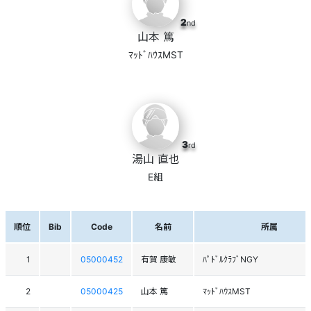
2
nd
山本 篤
ﾏｯﾄﾞﾊｳｽMST
3
rd
湯山 直也
E組
順位
Bib
Code
名前
所属
1
05000452
有賀 康敏
ﾊﾟﾄﾞﾙｸﾗﾌﾞNGY
2
05000425
山本 篤
ﾏｯﾄﾞﾊｳｽMST