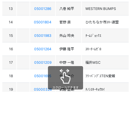
13
05001286
八巻 純平
WESTERN BUMPS
14
05001804
菅野 直
ひたちなか市ｽｷｰ連盟
15
05001983
外山 玲央
ﾁｰﾑｼﾞｮｯｸｽ
16
05001264
伊藤 隆平
ｽｷｰﾁｰﾑｾﾞﾛ
17
05001209
中野 一隆
福井MSC
18
05001695
今井 大介
ﾌﾘｰﾊﾞﾝﾌﾟｽTEN愛媛
スクロールできます
19
05000328
武居 正剛
ﾁﾉｼｽｷｰｷｮｳｶｲ
20
05000270
中村 清志
ﾁｰﾑ ｼﾞｮｯｸｽ
21
05002109
新井 貴之
茅野市ｽｷｰ協会
22
05001922
田畑 孝磨
TEAM BUMPS