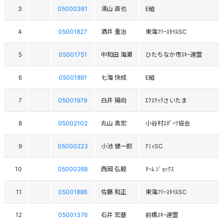
3
05000361
湯山 直也
E組
4
05001827
酒井 重治
東海ﾌﾘｰｽﾀｲﾙSC
5
05001751
中和田 海瀬
ひたちなか市ｽｷｰ連盟
6
05001891
七海 快成
E組
7
05001979
白井 陽向
ｴｸｽﾃｯｸさいたま
8
05002102
丸山 真宏
小谷村ｽﾎﾟｰﾂ協会
9
05000223
小池 健一郎
ｱﾐｨSC
10
05000268
西岡 弘毅
ﾁｰﾑ ｼﾞｮｯｸｽ
11
05001886
佐藤 和正
東海ﾌﾘｰｽﾀｲﾙSC
12
05001376
石井 宏基
前橋ｽｷｰ連盟