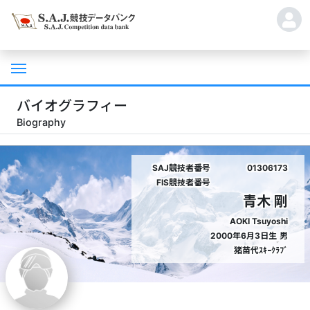
バイオグラフィー
Biography
SAJ競技者番号
01306173
FIS競技者番号
青木 剛
AOKI Tsuyoshi
2000年6月3日生
男
猪苗代ｽｷｰｸﾗﾌﾞ