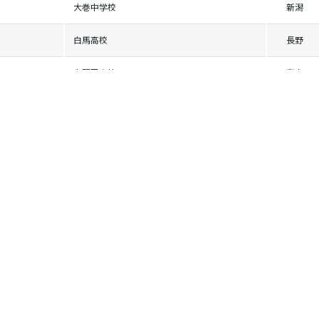
大巻中学校
新潟
白馬高校
長野
南砺平高校
富山
尾花沢中学校
山形
富良野高校
北海道
秋田北鷹高校
秋田
小千谷中学校
新潟
中野立志館高校
長野
合川中学校
秋田
おといねっぷ美術工芸高校
北海道