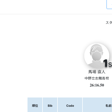
スタ
1
s
馬場 直人
中野立志館高校
26:16.50
順位
Bib
Code
名前