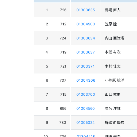
1
726
01303635
馬場 直人
2
712
01304900
笠原 陸
3
724
01303634
内田 亜汰瑠
4
719
01303637
本間 有次
5
721
01303374
木村 壮志
6
707
01304306
小笠原 航洋
7
715
01303700
山口 敦史
8
696
01304560
星名 洋輝
9
733
01305024
蜂須賀 優駿
10
706
01304418
畑澤 壱希