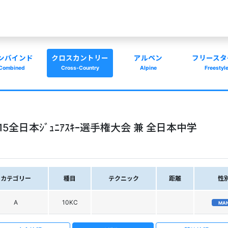
ンバインド
クロスカントリー
アルペン
フリースタ
Combined
Cross-Country
Alpine
Freestyl
ﾌﾟ2015全日本ｼﾞｭﾆｱｽｷｰ選手権大会 兼 全日本中学
カテゴリー
種目
テクニック
距離
性
A
10KC
MA