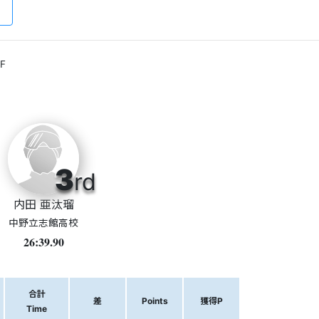
F
3
rd
内田 亜汰瑠
中野立志館高校
26:39.90
合計
差
Points
獲得P
Time