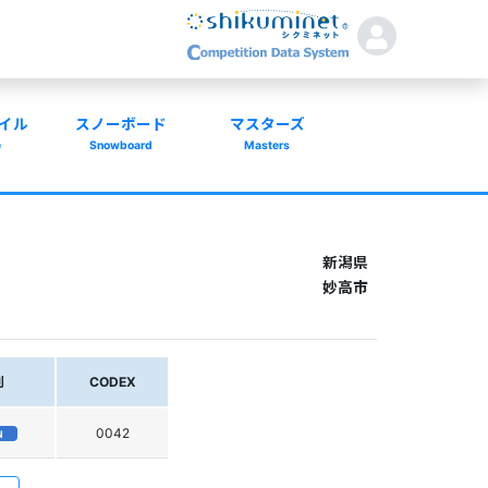
イル
スノーボード
マスターズ
e
Snowboard
Masters
新潟県
妙高市
別
CODEX
0042
N