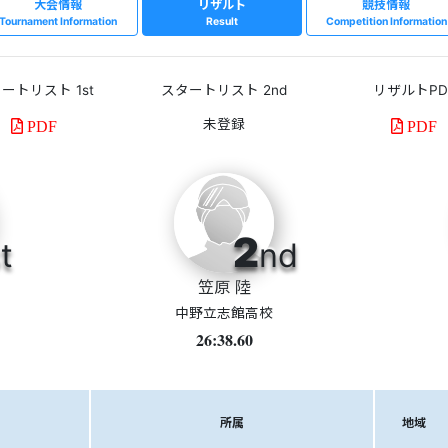
大会情報
リザルト
競技情報
Tournament Information
Result
Competition Information
ートリスト 1st
スタートリスト 2nd
リザルトPD
PDF
PDF
2
t
nd
笠原 陸
中野立志館高校
26:38.60
所属
地域