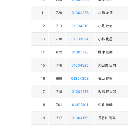
11
729
01304268
古瀬 友博
12
710
01304310
小足 壮志
13
708
01303624
小林 比呂
14
672
01305723
郷津 知哉
15
716
01304820
大田喜 日向
16
699
01304303
石山 健樹
17
718
01304585
坂詰 健太郎
18
701
01303911
松倉 源帥
19
717
01304179
長谷川 海斗