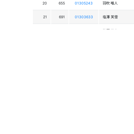
20
655
01305243
羽吹 唯人
21
691
01303633
塩澤 芙雪
22
728
01303657
竹原 義之
23
646
01305427
石山 柊平
24
677
01304839
頓所 達也
25
725
01303373
髙橋 幸希
26
631
01305215
宮崎 遼周
27
680
01304902
渡邉 万葉
28
669
01305460
土濃塚 悠成
29
730
01304972
後藤 大成