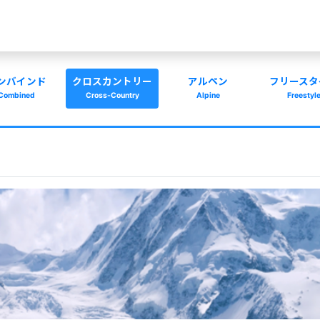
ンバインド
クロスカントリー
アルペン
フリースタ
Combined
Cross-Country
Alpine
Freestyl