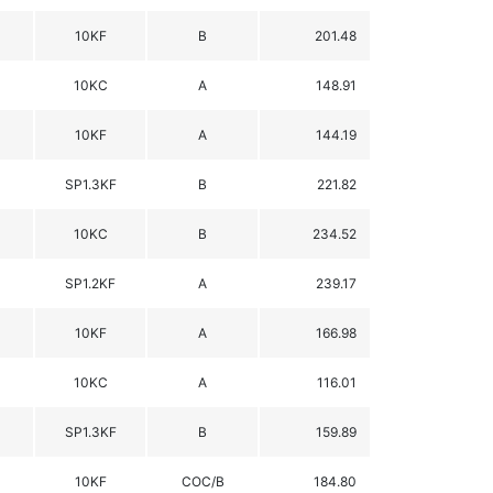
10KF
B
201.48
10KC
A
148.91
10KF
A
144.19
SP1.3KF
B
221.82
10KC
B
234.52
SP1.2KF
A
239.17
10KF
A
166.98
10KC
A
116.01
SP1.3KF
B
159.89
10KF
COC/B
184.80