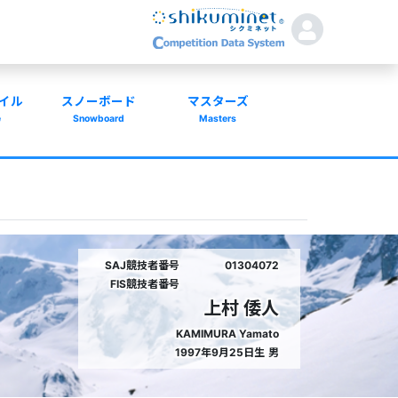
イル
スノーボード
マスターズ
e
Snowboard
Masters
SAJ競技者番号
01304072
FIS競技者番号
上村 倭人
KAMIMURA Yamato
1997年9月25日生
男