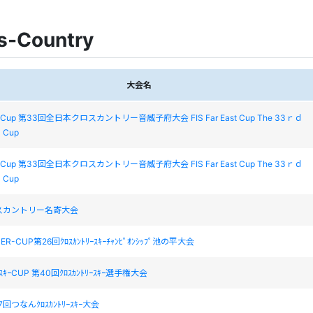
s-Country
大会名
East Cup 第33回全日本クロスカントリー音威子府大会 FIS Far East Cup The 33ｒｄ
 Cup
East Cup 第33回全日本クロスカントリー音威子府大会 FIS Far East Cup The 33ｒｄ
 Cup
スカントリー名寄大会
ＨER-CUP第26回ｸﾛｽｶﾝﾄﾘｰｽｷｰﾁｬﾝﾋﾟｵﾝｼｯﾌﾟ池の平大会
ｽｷｰCUP 第40回ｸﾛｽｶﾝﾄﾘｰｽｷｰ選手権大会
17回つなんｸﾛｽｶﾝﾄﾘｰｽｷｰ大会