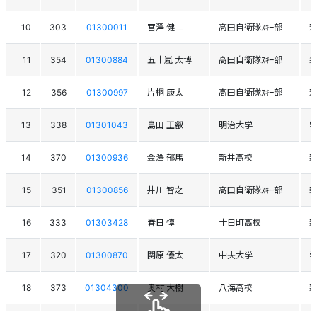
10
303
01300011
宮澤 健二
高田自衛隊ｽｷｰ部
11
354
01300884
五十嵐 太博
高田自衛隊ｽｷｰ部
12
356
01300997
片桐 康太
高田自衛隊ｽｷｰ部
13
338
01301043
島田 正叡
明治大学
14
370
01300936
金澤 郁馬
新井高校
15
351
01300856
井川 智之
高田自衛隊ｽｷｰ部
16
333
01303428
春日 惇
十日町高校
17
320
01300870
関原 優太
中央大学
18
373
01304300
奥村 大樹
八海高校