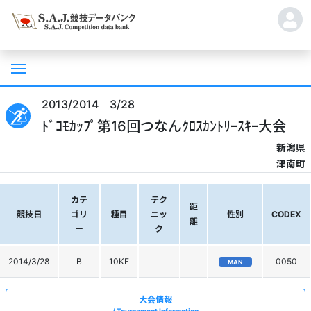
2013/2014 3/28
ﾄﾞｺﾓｶｯﾌﾟ第16回つなんｸﾛｽｶﾝﾄﾘｰｽｷｰ大会
新潟県
津南町
カテ
テク
距
競技日
ゴリ
種目
ニッ
性別
CODEX
離
ー
ク
2014/3/28
B
10KF
0050
MAN
大会情報