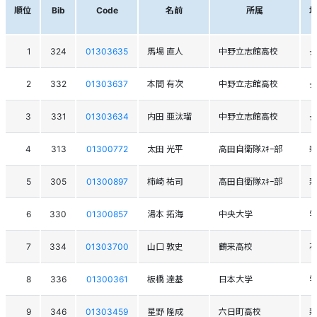
順位
Bib
Code
名前
所属
1
324
01303635
馬場 直人
中野立志館高校
2
332
01303637
本間 有次
中野立志館高校
3
331
01303634
内田 亜汰瑠
中野立志館高校
4
313
01300772
太田 光平
高田自衛隊ｽｷｰ部
5
305
01300897
柿崎 祐司
高田自衛隊ｽｷｰ部
6
330
01300857
湯本 拓海
中央大学
7
334
01303700
山口 敦史
鶴来高校
8
336
01300361
板橋 達基
日本大学
9
346
01303459
星野 隆成
六日町高校