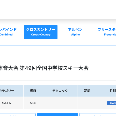
ンバインド
クロスカントリー
アルペン
フリースタ
Combined
Cross-Country
Alpine
Freestyl
体育大会 第49回全国中学校スキー大会
カテゴリー
種目
テクニック
距離
性別
SAJ A
5KC
MAN