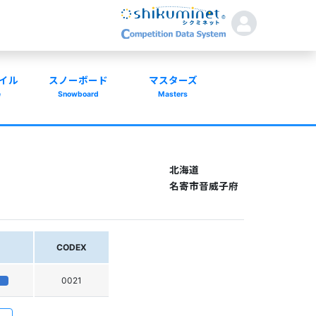
イル
スノーボード
マスターズ
e
Snowboard
Masters
北海道
名寄市音威子府
CODEX
0021