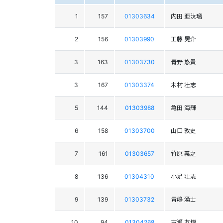
1
157
01303634
内田 亜汰瑠
2
156
01303990
工藤 晃介
3
163
01303730
青野 悠貴
3
167
01303374
木村 壮志
5
144
01303988
亀田 海輝
6
158
01303700
山口 敦史
7
161
01303657
竹原 義之
8
136
01304310
小足 壮志
9
139
01303732
青嶋 湧士
10
94
01304268
古瀬 友博