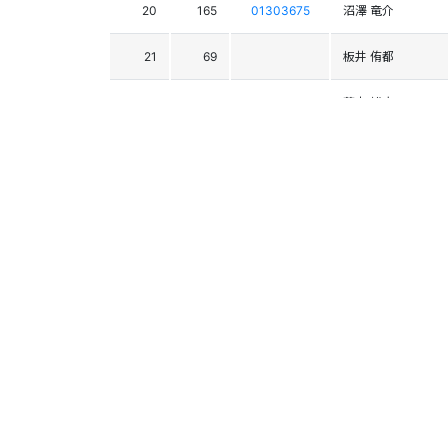
20
165
01303675
沼澤 竜介
21
69
板井 侑都
22
130
01303882
藤本 雄大
23
42
01304303
石山 健樹
24
142
01304177
佐藤 大星
25
117
01303624
小林 比呂
26
35
01303633
塩澤 芙雪
27
48
01304672
小笠原 有規
28
92
下山 大輔
29
107
01304321
福田 旭