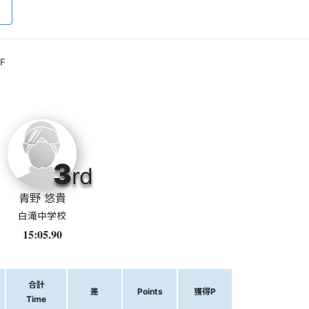
F
3
rd
青野 悠貴
白滝中学校
15:05.90
合計
差
Points
獲得P
Time