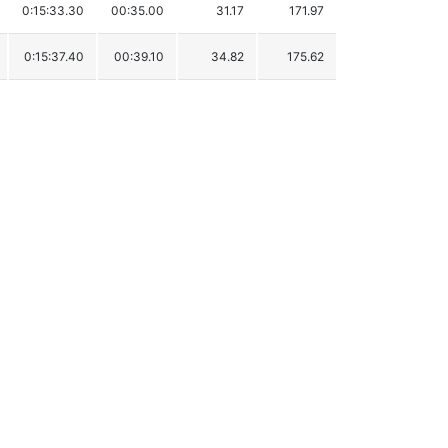
0:15:33.30
00:35.00
31.17
171.97
0:15:37.40
00:39.10
34.82
175.62
0:15:38.70
00:40.40
35.98
176.78
0:15:41.60
00:43.30
38.56
179.36
0:15:42.10
00:43.80
39.01
179.81
0:15:42.60
00:44.30
39.45
180.25
0:15:45.60
00:47.30
42.12
182.92
0:15:46.40
00:48.10
42.84
183.64
0:15:47.90
00:49.60
44.17
184.97
0:15:49.30
00:51.00
45.42
186.22