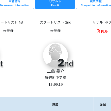
大会情報
リザルト
競技情報
Tournament Information
Result
Competition Information
ートリスト 1st
スタートリスト 2nd
リザルトPD
PDF
2
t
nd
工藤 晃介
野辺地中学校
15:00.10
所属
地域