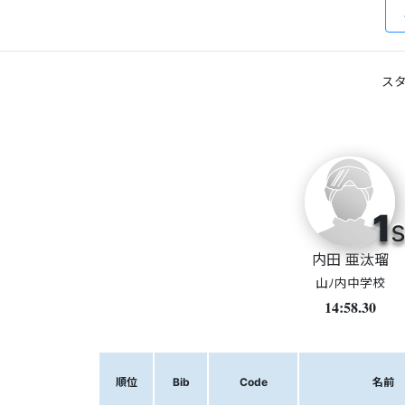
スタ
1
s
内田 亜汰瑠
山ﾉ内中学校
14:58.30
順位
Bib
Code
名前