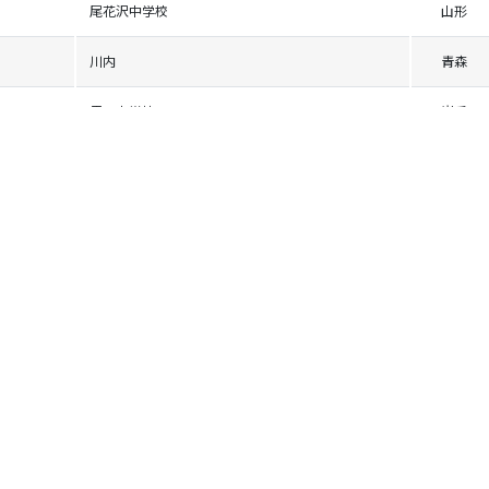
尾花沢中学校
山形
川内
青森
雫石中学校
岩手
名寄中学校
北海道
鷹巣中学校
秋田
信濃中学校
長野
白馬中学校
長野
十和田湖中学校
青森
最上
山形
赤井川中学校
北海道