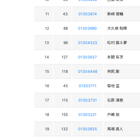
11
43
01303674
柴﨑 俊輔
12
88
01303690
大久保 和輝
13
96
01304323
松村 亜斗夢
14
127
01303637
本間 有次
15
118
01304448
林尻 剛
16
45
01303711
菊地 空
17
115
01303731
石原 湧樹
18
155
01303221
戸嶋 旭
19
132
01303635
馬場 直人