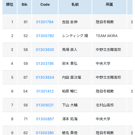
順位
Bib
Code
名前
所属
1
61
01301784
吉田 圭伸
陸自冬戦教
北
2
52
01300782
レンティング 陽
TEAM AKIRA
3
58
01303635
馬場 直人
中野立志館高校
4
59
01303195
鈴木 貴弘
中央大学
5
67
01303634
内田 亜汰瑠
中野立志館高校
6
54
01301412
柏原 暢仁
陸自冬戦教
北
7
56
01305021
下山 大輔
北村山高校
8
71
01300857
湯本 拓海
中央大学
9
62
01300280
蛯名 貴徳
陸自冬戦教
北