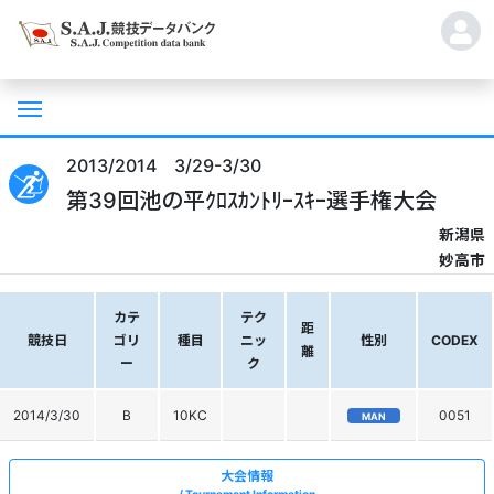
2013/2014 3/29-3/30
第39回池の平ｸﾛｽｶﾝﾄﾘｰｽｷｰ選手権大会
新潟県
妙高市
カテ
テク
距
競技日
ゴリ
種目
ニッ
性別
CODEX
離
ー
ク
2014/3/30
B
10KC
0051
MAN
大会情報