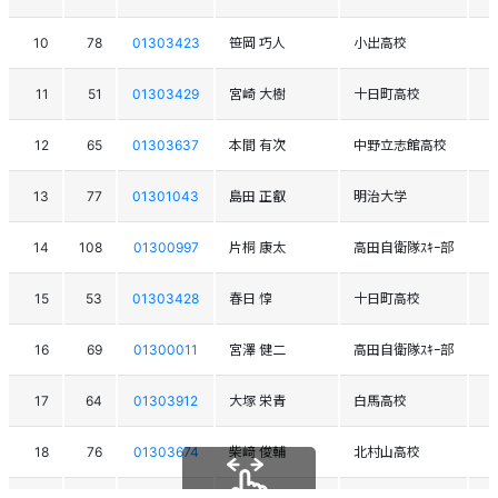
10
78
01303423
笹岡 巧人
小出高校
11
51
01303429
宮崎 大樹
十日町高校
12
65
01303637
本間 有次
中野立志館高校
13
77
01301043
島田 正叡
明治大学
14
108
01300997
片桐 康太
高田自衛隊ｽｷｰ部
15
53
01303428
春日 惇
十日町高校
16
69
01300011
宮澤 健二
高田自衛隊ｽｷｰ部
17
64
01303912
大塚 栄青
白馬高校
18
76
01303674
柴﨑 俊輔
北村山高校