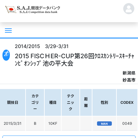
2014/2015 3/29-3/31
2015 FISCＨER-CUP第26回ｸﾛｽｶﾝﾄﾘｰｽｷｰﾁｬ
ﾝﾋﾟｵﾝｼｯﾌﾟ池の平大会
新潟県
妙高市
カテ
テク
距
競技日
ゴリ
種目
ニッ
性別
CODEX
離
ー
ク
2015/3/31
B
10KF
0049
MAN