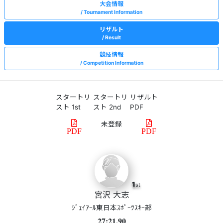
大会情報
Tournament Information
リザルト
Result
競技情報
Competition Information
スタートリ
スタートリ
リザルト
スト 1st
スト 2nd
PDF
PDF
PDF
1
st
宮沢 大志
ｼﾞｪｲｱｰﾙ東日本ｽﾎﾟｰﾂｽｷｰ部
27:21.90