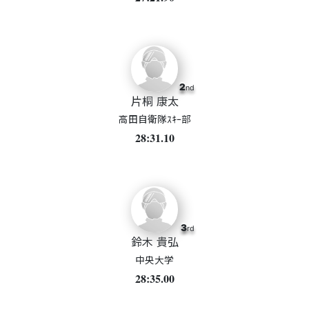
2
nd
片桐 康太
高田自衛隊ｽｷｰ部
28:31.10
3
rd
鈴木 貴弘
中央大学
28:35.00