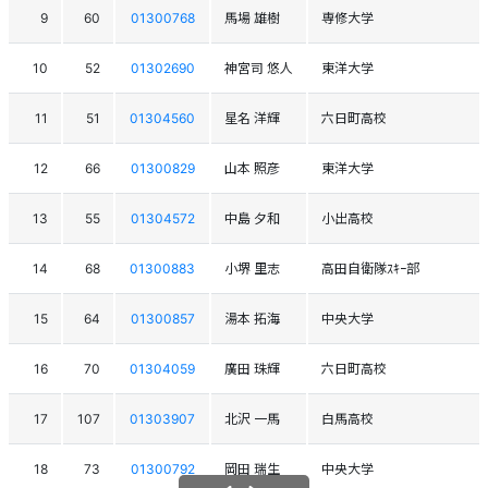
9
60
01300768
馬場 雄樹
専修大学
10
52
01302690
神宮司 悠人
東洋大学
11
51
01304560
星名 洋輝
六日町高校
12
66
01300829
山本 照彦
東洋大学
13
55
01304572
中島 夕和
小出高校
14
68
01300883
小堺 里志
高田自衛隊ｽｷｰ部
15
64
01300857
湯本 拓海
中央大学
16
70
01304059
廣田 珠輝
六日町高校
17
107
01303907
北沢 一馬
白馬高校
18
73
01300792
岡田 瑞生
中央大学