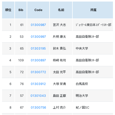
順位
Bib
Code
名前
所属
1
61
01300987
宮沢 大志
ｼﾞｪｲｱｰﾙ東日本ｽﾎﾟｰﾂｽｷｰ部
2
53
01300997
片桐 康太
高田自衛隊ｽｷｰ部
3
65
01303195
鈴木 貴弘
中央大学
4
109
01300897
柿﨑 祐司
高田自衛隊ｽｷｰ部
5
72
01300772
太田 光平
高田自衛隊ｽｷｰ部
6
76
01303912
大塚 栄青
白馬高校
7
57
01301043
島田 正叡
明治大学
8
67
01300756
上村 亮介
紀ノ国SC