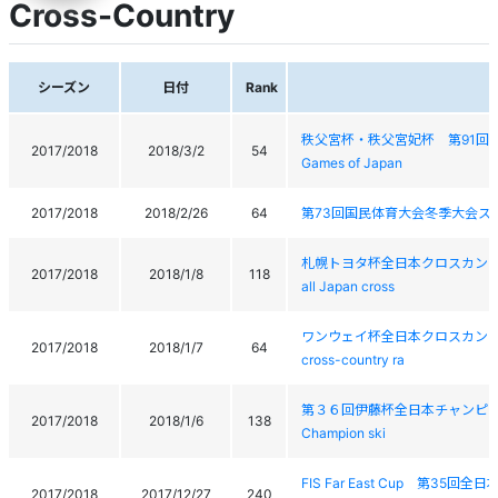
Cross-Country
シーズン
日付
Rank
秩父宮杯・秩父宮妃杯 第91回全日本学生ス
2017/2018
2018/3/2
54
Games of Japan
2017/2018
2018/2/26
64
第73回国民体育大会冬季大会ス
札幌トヨタ杯全日本クロスカントリースキーレ
2017/2018
2018/1/8
118
all Japan cross
ワンウェイ杯全日本クロスカントリーレース20
2017/2018
2018/1/7
64
cross-country ra
第３６回伊藤杯全日本チャンピオンスキーレース
2017/2018
2018/1/6
138
Champion ski
FIS Far East Cup 第35回全
2017/2018
2017/12/27
240