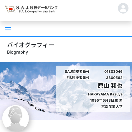
バイオグラフィー
Biography
SAJ競技者番号
01303046
FIS競技者番号
3300562
原山 和也
HARAYAMA Kazuya
1995年5月8日生
男
京都産業大学