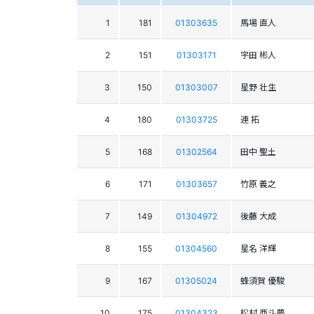
1
181
01303635
馬場 直人
2
151
01303171
宇田 彬人
3
150
01303007
星野 壮生
4
180
01303725
連 拓
5
168
01302564
田中 聖土
6
171
01303657
竹原 義之
7
149
01304972
後藤 大成
8
155
01304560
星名 洋輝
9
167
01305024
蜂須賀 優駿
10
175
01304323
松村 亜斗夢