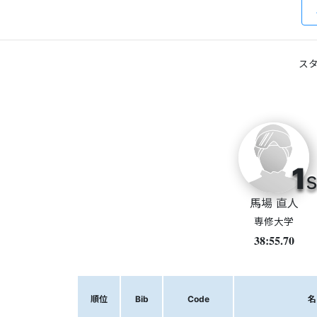
スタ
1
s
馬場 直人
専修大学
38:55.70
順位
Bib
Code
名