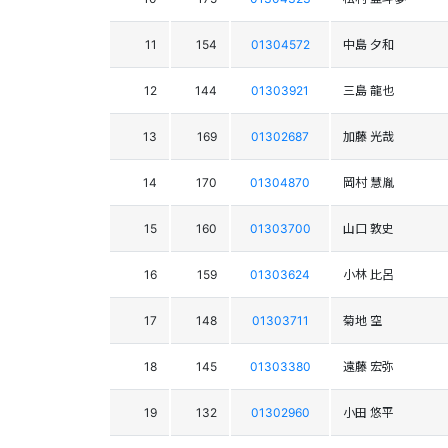
11
154
01304572
中島 夕和
12
144
01303921
三島 龍也
13
169
01302687
加藤 光哉
14
170
01304870
岡村 慧胤
15
160
01303700
山口 敦史
16
159
01303624
小林 比呂
17
148
01303711
菊地 空
18
145
01303380
遠藤 宏弥
19
132
01302960
小田 悠平