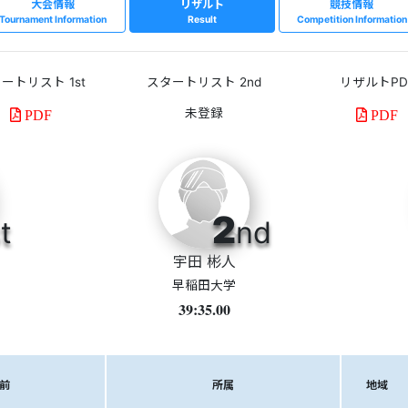
大会情報
リザルト
競技情報
Tournament Information
Result
Competition Information
ートリスト 1st
スタートリスト 2nd
リザルトPD
PDF
PDF
2
t
nd
宇田 彬人
早稲田大学
39:35.00
前
所属
地域