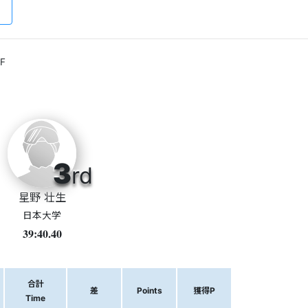
F
3
rd
星野 壮生
日本大学
39:40.40
合計
差
Points
獲得P
Time