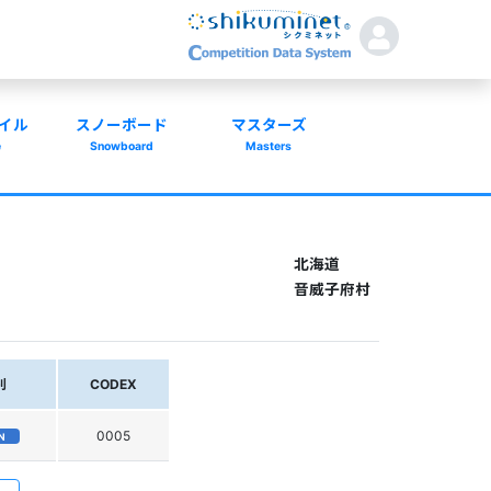
イル
スノーボード
マスターズ
e
Snowboard
Masters
北海道
音威子府村
別
CODEX
0005
N