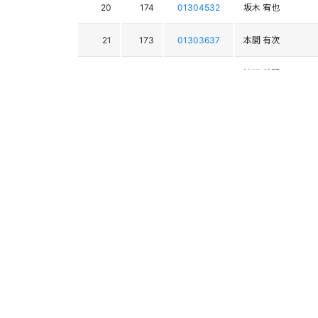
20
174
01304532
坂木 宥也
21
173
01303637
本間 有次
22
161
01303905
渡辺 基嗣
23
147
01302690
神宮司 悠人
24
182
01304900
笠原 陸
25
140
01304540
今井 一紘
26
137
01304179
長谷川 海斗
27
162
01303101
安藤 翼
28
133
01304313
佐藤 弘起
29
121
01304415
島貫 聖也