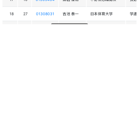
18
27
01308031
吉池 泰一
日本体育大学
学連
19
15
01309803
高橋 優太朗
飯山高校
長野
20
26
01309429
川邊 暖太
中野立志館高校
長野
スクロールできます
21
8
01307835
星川 心之介
明治大学
学連
22
1
01309484
岡田 龍樹
中野立志館高校
長野
23
2
01309666
佐藤 潤之介
十日町高校
新潟
24
36
01309841
森 星七
中野立志館高校
長野
25
45
01308755
佐藤 泉起
東京農業大学
学連
26
11
01309372
米川 昊輝
新井高校
新潟