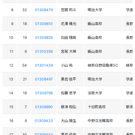
8
32
01308479
笠間 莉斗
明治大学
学連
9
18
01309610
花澤 楓也
飯山高校
長野
10
19
01309826
石田 翔眞
飯山高校
長野
11
6
01310356
宮尾 大稀
飯山高校
長野
12
54
01301439
小山 祐
岐阜日野自動車SC
岐阜
13
21
01308497
黒岩 桔平
明治大学
学連
14
16
01309796
佐藤 悠宇
法政大学
学連
15
7
01309990
根津 和弘
十日町高校
新潟
16
9
01309433
大山 陽生
中野立志館高校
長野
17
10
01309434
黒岩 佳佑
中野立志館高校
長野