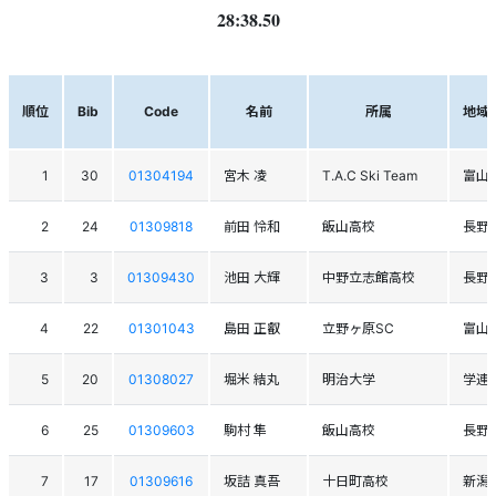
28:38.50
順位
Bib
Code
名前
所属
地域
1
30
01304194
宮木 凌
T.A.C Ski Team
富山
2
24
01309818
前田 怜和
飯山高校
長野
3
3
01309430
池田 大輝
中野立志館高校
長野
4
22
01301043
島田 正叡
立野ヶ原SC
富山
5
20
01308027
堀米 結丸
明治大学
学連
6
25
01309603
駒村 隼
飯山高校
長野
7
17
01309616
坂詰 真吾
十日町高校
新潟