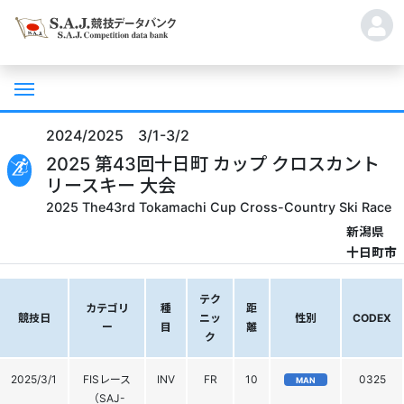
2024/2025 3/1-3/2
2025 第43回十日町 カップ クロスカント
リースキー 大会
2025 The43rd Tokamachi Cup Cross-Country Ski Race
新潟県
十日町市
テク
カテゴリ
種
距
競技日
ニッ
性別
CODEX
ー
目
離
ク
2025/3/1
FISレース
INV
FR
10
0325
MAN
（SAJ-