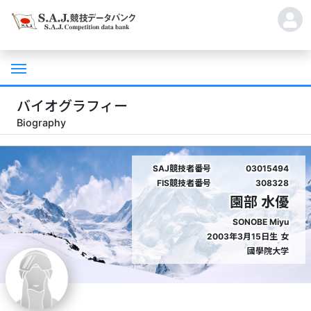
バイオグラフィー
Biography
SAJ競技者番号
03015494
FIS競技者番号
308328
園部 水優
SONOBE Miyu
2003年3月15日生
女
國學院大学