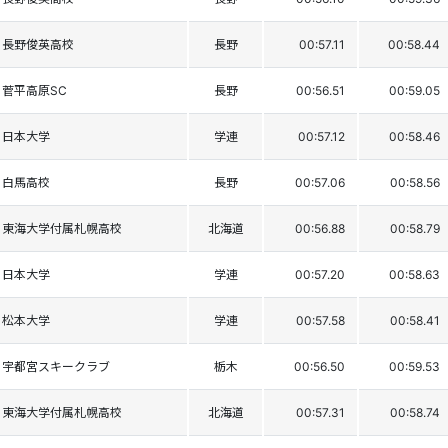
長野俊英高校
長野
00:57.11
00:58.44
菅平高原SC
長野
00:56.51
00:59.05
日本大学
学連
00:57.12
00:58.46
白馬高校
長野
00:57.06
00:58.56
東海大学付属札幌高校
北海道
00:56.88
00:58.79
日本大学
学連
00:57.20
00:58.63
松本大学
学連
00:57.58
00:58.41
宇都宮スキークラブ
栃木
00:56.50
00:59.53
東海大学付属札幌高校
北海道
00:57.31
00:58.74