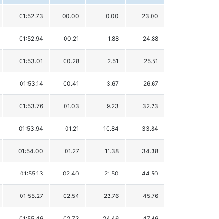
01:52.73
00.00
0.00
23.00
01:52.94
00.21
1.88
24.88
01:53.01
00.28
2.51
25.51
01:53.14
00.41
3.67
26.67
01:53.76
01.03
9.23
32.23
01:53.94
01.21
10.84
33.84
01:54.00
01.27
11.38
34.38
01:55.13
02.40
21.50
44.50
01:55.27
02.54
22.76
45.76
01:55.46
02.73
24.46
47.46