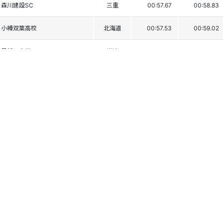
森川建設SC
三重
00:57.67
00:58.83
小樽双葉高校
北海道
00:57.53
00:59.02
早稲田大学
学連
00:57.84
00:58.95
法政大学
学連
00:58.04
00:59.98
慶應義塾大学
学連
00:58.02
01:00.28
新井高校
新潟
00:58.17
01:00.59
日本大学
学連
00:58.14
01:00.75
新井高校
新潟
00:58.32
01:01.09
札幌ｱﾙﾍﾟﾝｽｷｰｽﾎﾟｰﾂ少年団
北海道
00:59.41
01:00.46
専修大学
学連
00:59.77
01:00.23