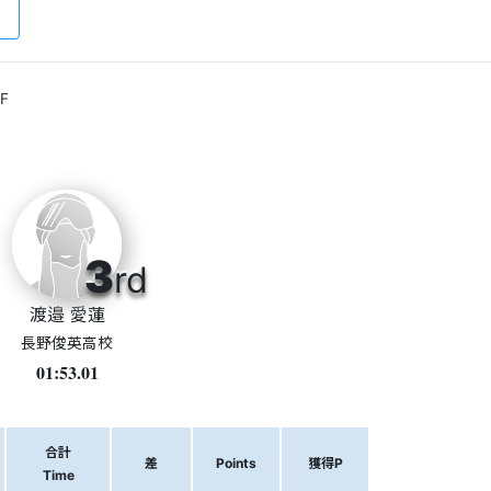
F
3
rd
渡邉 愛蓮
長野俊英高校
01:53.01
合計
差
Points
獲得P
Time