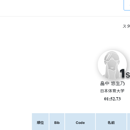
スタ
1
s
畠中 悠生乃
日本体育大学
01:52.73
順位
Bib
Code
名前