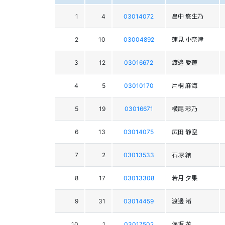
1
4
03014072
畠中 悠生乃
2
10
03004892
蓮見 小奈津
3
12
03016672
渡邉 愛蓮
4
5
03010170
片桐 麻海
5
19
03016671
横尾 彩乃
6
13
03014075
広田 静空
7
2
03013533
石塚 結
8
17
03013308
若月 夕果
9
31
03014459
渡邊 渚
10
1
03017502
保坂 花