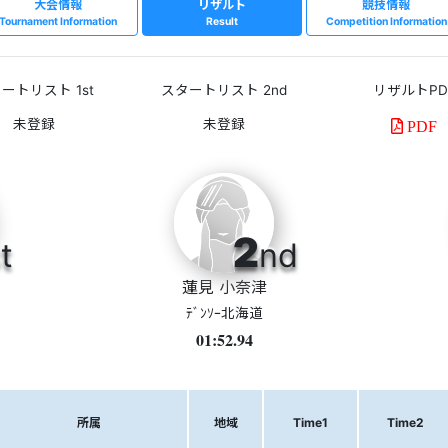
大会情報
リザルト
競技情報
Tournament Information
Result
Competition Information
ートリスト 1st
スタートリスト 2nd
リザルトPD
PDF
2
t
nd
蓮見 小奈津
ﾃﾞﾝｿｰ北海道
01:52.94
所属
地域
Time1
Time2