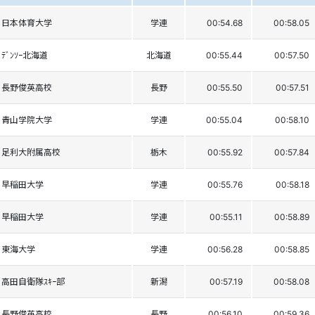
日本体育大学
学連
00:54.68
00:58.05
ﾃﾞﾝｿｰ北海道
北海道
00:55.44
00:57.50
長野俊英高校
長野
00:55.50
00:57.51
青山学院大学
学連
00:55.04
00:58.10
足利大附属高校
栃木
00:55.92
00:57.84
早稲田大学
学連
00:55.76
00:58.18
早稲田大学
学連
00:55.11
00:58.89
東海大学
学連
00:56.28
00:58.85
高田自衛隊ｽｷｰ部
新潟
00:57.19
00:58.08
長野俊英高校
長野
00:56.10
00:59.36