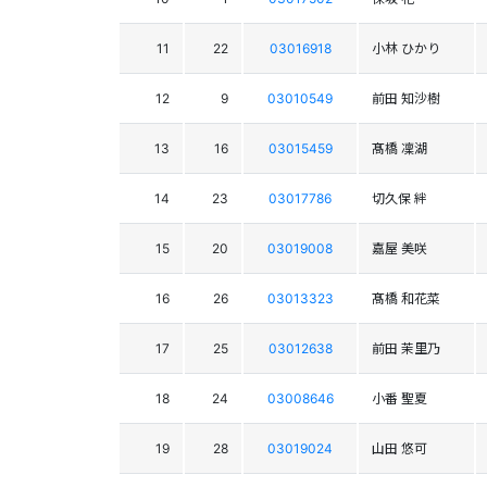
11
22
03016918
小林 ひかり
12
9
03010549
前田 知沙樹
13
16
03015459
髙橋 凜湖
14
23
03017786
切久保 絆
15
20
03019008
嘉屋 美咲
16
26
03013323
髙橋 和花菜
17
25
03012638
前田 茉里乃
18
24
03008646
小番 聖夏
19
28
03019024
山田 悠可