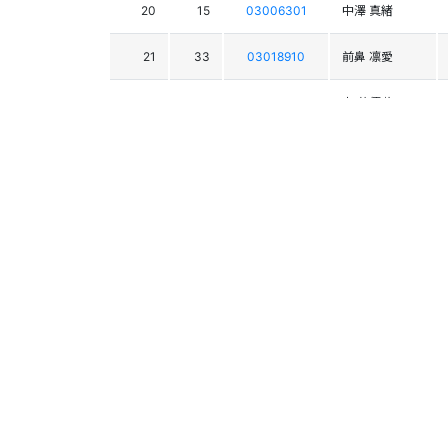
20
15
03006301
中澤 真緒
21
33
03018910
前鼻 凛愛
22
38
03012634
南 芙優花
23
35
03015586
小嶋 咲良
24
34
03013567
宮崎 純奈
25
37
03017466
田中 小晴
26
32
03012657
押切 葵
27
41
03019826
佐藤 珠花
28
49
03004152
村松 晶子
29
47
03014129
坂東 楓